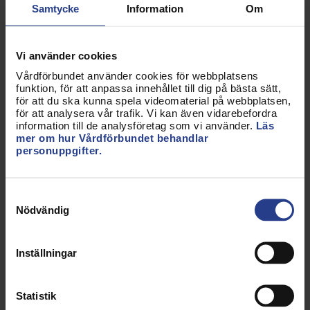
Sjuksköterskor bör kunna bedöma lämpligheten för
Samtycke
Information
Om
maskinell dosdispensering
Som framgår ovan anser Vårdförbundet att fler
Vi använder cookies
patienter bör kunna få dosläkemedel. Idag görs
Vårdförbundet använder cookies för webbplatsens
bedömningen om dos av förskrivarande läkare vid
funktion, för att anpassa innehållet till dig på bästa sätt,
förskrivningstillfället med stöd av riktlinjer och
för att du ska kunna spela videomaterial på webbplatsen,
för att analysera vår trafik. Vi kan även vidarebefordra
kriterier som fastställs av landstingen.
information till de analysföretag som vi använder.
Läs
Vårdförbundet anser att förutom läkare ska även
mer om hur Vårdförbundet behandlar
sjuksköterskor kunna göra bedömningar om dos.
personuppgifter.
Detta skulle företrädesvis gälla
vid läkemedelsövertag när sjuksköterskor har
Samtyckesval
ansvar för att patienten får rätt läkemedel, på rätt
Nödvändig
sätt och vid rätt tid. Vår ståndpunkt gäller oavsett
hos vilken huvudman en sjuksköterska har sin
Inställningar
anställning.
Dosdispensering är ett sätt att dispensera
Statistik
läkemedel, ett annat är att använda dosett. Det är i