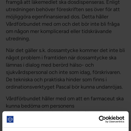
framgå att läkemedlet ska dosdispenseras. Enligt
utredningen behöver föreskriften ses över för att
möjliggöra egenfinansierad dos. Detta håller
Vårdförbundet med om och det bör inte bli fråga
om någon mer komplicerad eller tidskrävande
utredning.
När det gäller s.k. dossamtycke kommer det inte bli
något problem i framtiden när dossamtycke ska
lämnas i dialog med berörd hälso- och
sjukvårdspersonal och inte som idag, förskrivaren.
De tekniska och praktiska hinder som finns i
ordinationsverktyget Pascal bör kunna undanröjas.
Vårdförbundet håller med om att en farmaceut ska
kunna bedöma om personens
läkemedelsanvändning är lämplig för maskinell
dosdispensering.