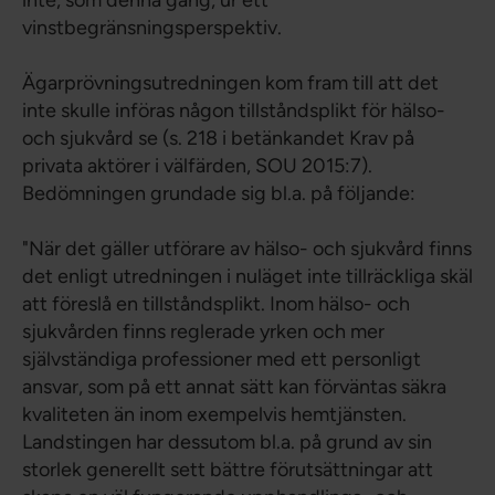
inte, som denna gång, ur ett
vinstbegränsningsperspektiv.
Ägarprövningsutredningen kom fram till att det
inte skulle införas någon tillståndsplikt för hälso-
och sjukvård se (s. 218 i betänkandet Krav på
privata aktörer i välfärden, SOU 2015:7).
Bedömningen grundade sig bl.a. på följande:
"När det gäller utförare av hälso- och sjukvård finns
det enligt utredningen i nuläget inte tillräckliga skäl
att föreslå en tillståndsplikt. Inom hälso- och
sjukvården finns reglerade yrken och mer
självständiga professioner med ett personligt
ansvar, som på ett annat sätt kan förväntas säkra
kvaliteten än inom exempelvis hemtjänsten.
Landstingen har dessutom bl.a. på grund av sin
storlek generellt sett bättre förutsättningar att