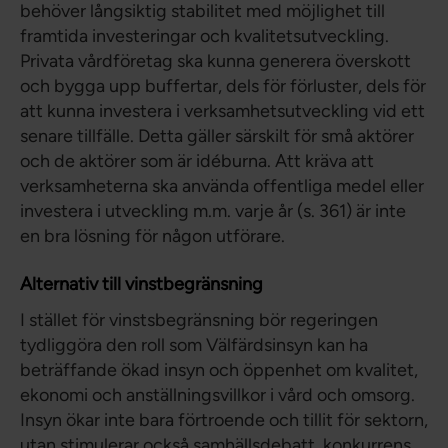
behöver långsiktig stabilitet med möjlighet till
framtida investeringar och kvalitetsutveckling.
Privata vårdföretag ska kunna generera överskott
och bygga upp buffertar, dels för förluster, dels för
att kunna investera i verksamhetsutveckling vid ett
senare tillfälle. Detta gäller särskilt för små aktörer
och de aktörer som är idéburna. Att kräva att
verksamheterna ska använda offentliga medel eller
investera i utveckling m.m. varje år (s. 361) är inte
en bra lösning för någon utförare.
Alternativ till vinstbegränsning
I stället för vinstsbegränsning bör regeringen
tydliggöra den roll som Välfärdsinsyn kan ha
beträffande ökad insyn och öppenhet om kvalitet,
ekonomi och anställningsvillkor i vård och omsorg.
Insyn ökar inte bara förtroende och tillit för sektorn,
utan stimulerar också samhällsdebatt, konkurrens