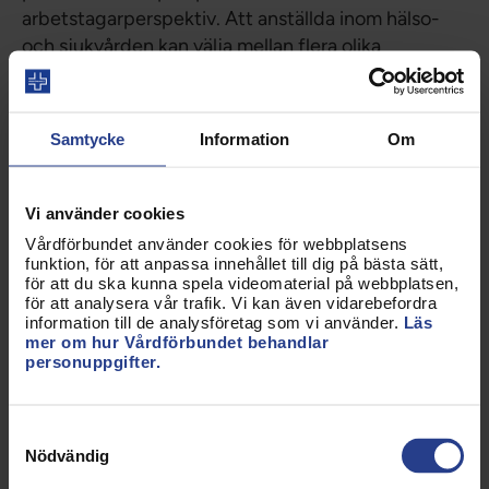
arbetstagarperspektiv. Att anställda inom hälso-
och sjukvården kan välja mellan flera olika
arbetsgivare, och inte enbart är hänvisade till
kommuner och landsting, utvecklar
anställningsvillkoren.
Samtycke
Information
Om
Kriminalitet
Vi använder cookies
I betänkandet anges att oseriösa aktörer riskerar
Vårdförbundet använder cookies för webbplatsens
att föra ut medel från välfärden genom bedrägerier
funktion, för att anpassa innehållet till dig på bästa sätt,
eller andra former av kriminalitet (s. 321). Några
för att du ska kunna spela videomaterial på webbplatsen,
fakta till stöd för detta påstående redovisas inte.
för att analysera vår trafik. Vi kan även vidarebefordra
information till de analysföretag som vi använder.
Läs
På s. 419 anges att det är nödvändigt att en
mer om hur Vårdförbundet behandlar
tillsynsmyndighet ges möjlighet att kontrollera
personuppgifter.
ägare och ledning eftersom de kommit rapporter
om kriminalitet inom sektorn. Vilka rapporter detta
Samtyckesval
handlar om anges inte i betänkandet. I avsnittet om
Nödvändig
ägar- och ledningsprövning anförs att