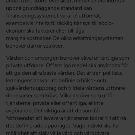
ändå få ett större överskott, medan andra inte kan
uppnå grundläggande standard kan
finansieringssystemet vara fel utformat,
exempelvis inte ta tillräcklig hänsyn till socio-
ekonomiska faktorer eller till låga
marginalkostnader. De olika ersättningssystemen
behöver därför ses över.
Vården och omsorgen behöver såväl offentliga som
privata utförare. Offentliga medel ska användas för
att ge den allra bästa vården. Det är den politiska
ledningens ansvar att definiera hälso- och
sjukvårdens uppdrag och tilldela vårdens utförare
de resurser som krävs. Vilka aktörer som utför
tjänsterna, privata eller offentliga, är inte
avgörande. Det viktiga är att de som får
förtroendet att leverera tjänsterna bidrar till att nå
det definierade uppdraget. Varje individ ska ha
möjlighet att själv välja vård och vårdgivare