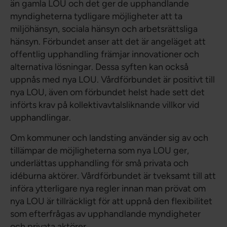
än gamla LOU och det ger de upphandlande
myndigheterna tydligare möjligheter att ta
miljöhänsyn, sociala hänsyn och arbetsrättsliga
hänsyn. Förbundet anser att det är angeläget att
offentlig upphandling främjar innovationer och
alternativa lösningar. Dessa syften kan också
uppnås med nya LOU. Vårdförbundet är positivt till
nya LOU, även om förbundet helst hade sett det
införts krav på kollektivavtalsliknande villkor vid
upphandlingar.
Om kommuner och landsting använder sig av och
tillämpar de möjligheterna som nya LOU ger,
underlättas upphandling för små privata och
idéburna aktörer. Vårdförbundet är tveksamt till att
införa ytterligare nya regler innan man prövat om
nya LOU är tillräckligt för att uppnå den flexibilitet
som efterfrågas av upphandlande myndigheter
och privata aktörer.