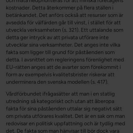
och mäta nedprioriteras för att minska företagens
kostnader. Detta återkommer på flera ställen i
betänkandet. Det anförs också att resurser som är
avsedda för välfärden går till vinst, i stället för att
utveckla verksamheten (s. 321). Ett uttalande som
detta ger intryck av att privata utförare inte
utvecklar sina verksamheter. Det anges inte vilka
fakta som ligger till grund för påståenden som
detta. I avsnittet om regleringens förenlighet med
EU-rätten anges att de avarter som förekommit i
form av exempelvis kvalitetsbrister riskerar att
underminera den svenska modellen (s. 417).
Vårdförbundet ifrågasätter att man i en statlig
utredning så kategoriskt och utan att åberopa
fakta för sina påståenden uttalar sig negativt sätt
om privata utförares kvalitet. Det är en sak om man
redovisar en politisk uppfattning och är tydlig med
det. De fakta som man hänvisar till bör dock vara