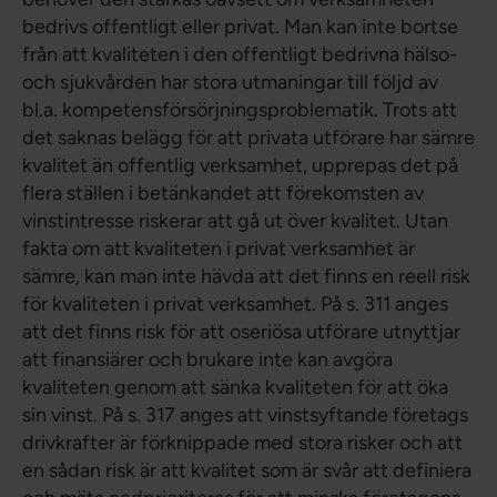
bedrivs offentligt eller privat. Man kan inte bortse
från att kvaliteten i den offentligt bedrivna hälso-
och sjukvården har stora utmaningar till följd av
bl.a. kompetensförsörjningsproblematik. Trots att
det saknas belägg för att privata utförare har sämre
kvalitet än offentlig verksamhet, upprepas det på
flera ställen i betänkandet att förekomsten av
vinstintresse riskerar att gå ut över kvalitet. Utan
fakta om att kvaliteten i privat verksamhet är
sämre, kan man inte hävda att det finns en reell risk
för kvaliteten i privat verksamhet. På s. 311 anges
att det finns risk för att oseriösa utförare utnyttjar
att finansiärer och brukare inte kan avgöra
kvaliteten genom att sänka kvaliteten för att öka
sin vinst. På s. 317 anges att vinstsyftande företags
drivkrafter är förknippade med stora risker och att
en sådan risk är att kvalitet som är svår att definiera