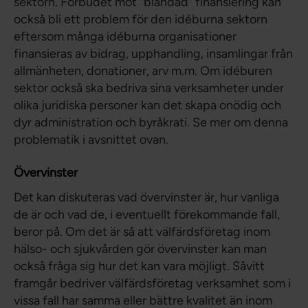
sektorn. Förbudet mot "blandad" finansiering kan
också bli ett problem för den idéburna sektorn
eftersom många idéburna organisationer
finansieras av bidrag, upphandling, insamlingar från
allmänheten, donationer, arv m.m. Om idéburen
sektor också ska bedriva sina verksamheter under
olika juridiska personer kan det skapa onödig och
dyr administration och byråkrati. Se mer om denna
problematik i avsnittet ovan.
Övervinster
Det kan diskuteras vad övervinster är, hur vanliga
de är och vad de, i eventuellt förekommande fall,
beror på. Om det är så att välfärdsföretag inom
hälso- och sjukvården gör övervinster kan man
också fråga sig hur det kan vara möjligt. Såvitt
framgår bedriver välfärdsföretag verksamhet som i
vissa fall har samma eller bättre kvalitet än inom