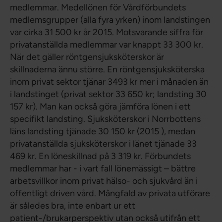
medlemmar. Medellönen för Vårdförbundets
medlemsgrupper (alla fyra yrken) inom landstingen
var cirka 31 500 kr år 2015. Motsvarande siffra för
privatanställda medlemmar var knappt 33 300 kr.
När det gäller röntgensjuksköterskor är
skillnaderna ännu större. En röntgensjuksköterska
inom privat sektor tjänar 3493 kr mer i månaden än
i landstinget (privat sektor 33 650 kr; landsting 30
157 kr). Man kan också göra jämföra lönen i ett
specifikt landsting. Sjuksköterskor i Norrbottens
läns landsting tjänade 30 150 kr (2015 ), medan
privatanställda sjuksköterskor i länet tjänade 33
469 kr. En löneskillnad på 3 319 kr. Förbundets
medlemmar har - i vart fall lönemässigt – bättre
arbetsvillkor inom privat hälso- och sjukvård än i
offentligt driven vård. Mångfald av privata utförare
är således bra, inte enbart ur ett
patient-/brukarperspektiv utan också utifrån ett