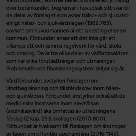
Vårdförbundet, som har beretts tillfälle att yttra sig
över betänkandet, begränsar i huvudsak sitt svar till
de delar av förslaget som avser hälso- och sjukvård
enligt hälso- och sjukvårdslagen (1982:763),
oavsett om huvudmannen är ett landsting eller en
kommun. Förbundet anser att det inte går att
tillämpa ett och samma regelverk för vård, skola
och omsorg. De är tre olika delar av välfärdssektorn
som har olika förutsättningar och utmaningar.
Problematik och finansieringssystem skiljer sig åt.
Vårdförbundet avstyrker förslagen om
vinstbegränsning och tillståndskrav inom hälso-
och sjukvården. Förbundet avstyrker också att de
medicinska insatserna inom elevhälsan
(skolhälsovård) ska omfattas av utredningens
förslag (2 kap. 25 § skollagen (2010:800).
Förbundet är tveksamt till förslagen om ändringar
av lagen om offentlig upphandling (2016:1145).