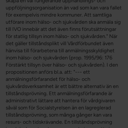
skapa en väl fungerande upphandlings- och
uppföljningsorganisation än vad som kan vara fallet
för exempelvis mindre kommuner. Att samtliga
utförare inom hälso- och sjukvården ska anmäla sig
till IVO innebär att det även finns förutsättningar
för statlig tillsyn inom hälso- och sjukvården." När
det gäller tillståndsplikt vill Vårdförbundet även
hänvisa till förarbetena till anmälningsskyldighet
inom hälso- och sjukvården (prop. 1995/96: 176
Förstärkt tillsyn över hälso- och sjukvården). I den
propositionen anförs bl.a. att: "--- ett
anmälningsförfarandet för hälso- och
sjukvårdsverksamhet är ett bättre alternativ än en
tillståndsprövning. Ett anmälningsförfarande är
administrativt lättare att hantera för vårdgivaren
såväl som för Socialstyrelsen än en lagreglerad
tillståndsprövning, som många gånger kan vara
resurs- och tidskrävande. En tillståndsprövning