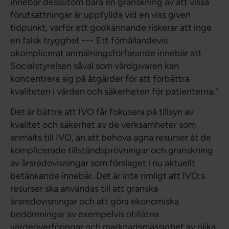
innebär dessutom bara en granskning av att vissa
förutsättningar är uppfyllda vid en viss given
tidpunkt, varför ett godkännande riskerar att inge
en falsk trygghet --- Ett förhållandevis
okomplicerat anmälningsförfarande innebär att
Socialstyrelsen såväl som vårdgivaren kan
koncentrera sig på åtgärder för att förbättra
kvaliteten i vården och säkerheten för patienterna."
Det är bättre att IVO får fokusera på tillsyn av
kvalitet och säkerhet av de verksamheter som
anmälts till IVO, än att behöva ägna resurser åt de
komplicerade tillståndsprövningar och granskning
av årsredovisningar som förslaget i nu aktuellt
betänkande innebär. Det är inte rimligt att IVO:s
resurser ska användas till att granska
årsredovisningar och att göra ekonomiska
bedömningar av exempelvis otillåtna
värdeöverföringar och marknadsmässighet av olika