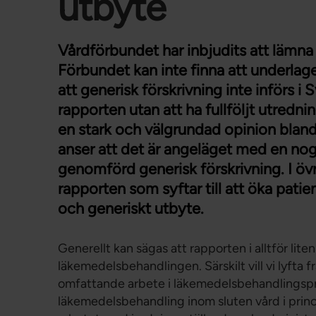
utbyte
Vårdförbundet har inbjudits att lämna
Förbundet kan inte finna att underla
att generisk förskrivning inte införs i 
rapporten utan att ha fullföljt utredn
en stark och välgrundad opinion blan
anser att det är angeläget med en no
genomförd generisk förskrivning. I övr
rapporten som syftar till att öka pat
och generiskt utbyte.
Generellt kan sägas att rapporten i alltför liten 
läkemedelsbehandlingen. Särskilt vill vi lyfta
omfattande arbete i läkemedelsbehandlingsp
läkemedelsbehandling inom sluten vård i princi