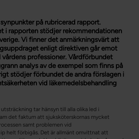
Förtroendevald
Student
Chef
 synpunkter på rubricerad rapport.
get i rapporten stödjer rekommendationen
Sverige. Vi finner det anmärkningsvärt att
ingsuppdraget enligt direktiven går emot
d vårdens professioner. Vårdförbundet
ggrann analys av de exempel som finns på
igt stödjer förbundet de andra förslagen i
ientsäkerheten vid läkemedelsbehandling
utsträckning tar hänsyn till alla olika led i
 fram det faktum att sjuksköterskornas mycket
rocessen samt problemen vid
p helt förbigås. Det är allmänt omvittnat att