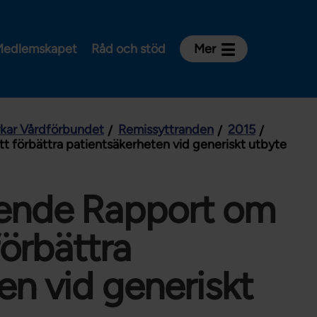
edlemskapet
Råd och stöd
Mer
Kontakt
Avdelningar och riksklubbar
rkar Vårdförbundet
Remissyttranden
2015
Om Vårdförbundet
t förbättra patientsäkerheten vid generiskt utbyte
Press
Aktiviteter och utbildningar
ende Rapport om
För dig som är:
förbättra
Sjuksköterska
Barnmorska
en vid generiskt
Röntgensjuksköterska
Biomedicinsk analytiker