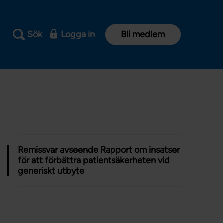
Sök
Logga in
Bli medlem
Remissvar avseende Rapport om insatser
för att förbättra patientsäkerheten vid
generiskt utbyte