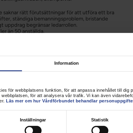
saknar rätt förutsättningar för att utföra ett bra
gifter, ständiga bemanningsproblem, bristande
gt uppdrag begränsar ledarrollen.
ler än 50 anställda.
timmar eller mer, så är det endast 17 procent som
hög utsträckning får tid för återhämtning från
 att de i ganska liten utsträckning eller inte alls
Information
l egen kompetensutveckling väsentligt kunna
s för webbplatsens funktion, för att anpassa innehållet till dig på
webbplatsen, för att analysera vår trafik. Vi kan även vidarebefor
er.
Läs mer om hur Vårdförbundet behandlar personuppgifte
samtliga chefsmedlemmar i Vårdförbundet i form av
käten svarade drygt hälften.
Inställningar
Statistik
fer kvinnor. Omkring 46 procent är mellan 50 och
egioner, varav flest respondenter finns i