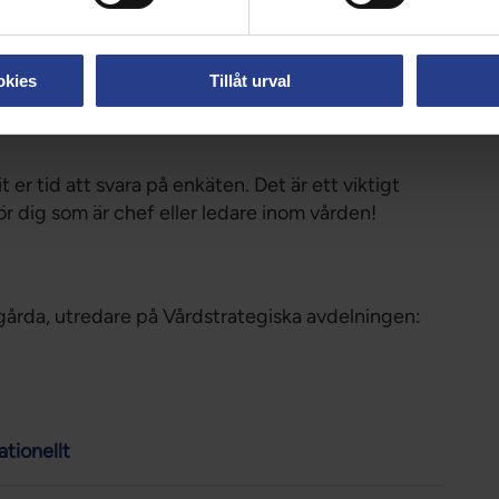
rbetar inom slutenvård, resterande inom någon
irka 70 procent, är första linjens chef eller
okies
Tillåt urval
git er tid att svara på enkäten. Det är ett viktigt
r dig som är chef eller ledare inom vården!
gårda, utredare på Vårdstrategiska avdelningen:
tionellt