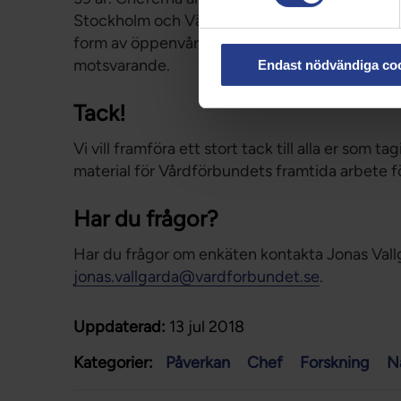
Stockholm och Västra Götaland. 40 procent a
form av öppenvård. Den vanligaste positionen, c
motsvarande.
Endast nödvändiga co
Tack!
Vi vill framföra ett stort tack till alla er som ta
material för Vårdförbundets framtida arbete fö
Har du frågor?
Har du frågor om enkäten kontakta Jonas Vall
jonas.vallgarda@vardforbundet.se
.
Uppdaterad:
13 jul 2018
Kategorier:
Påverkan
Chef
Forskning
Na