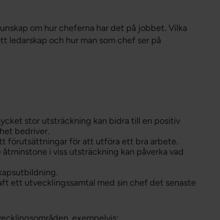
Förtroendevald
Student
unskap om hur cheferna har det på jobbet. Vilka
Chef
gott ledarskap och hur man som chef ser på
mycket stor utsträckning kan bidra till en positiv
het bedriver.
t förutsättningar för att utföra ett bra arbete.
 åtminstone i viss utsträckning kan påverka vad
kapsutbildning.
aft ett utvecklingssamtal med sin chef det senaste
utvecklingsområden, exempelvis: