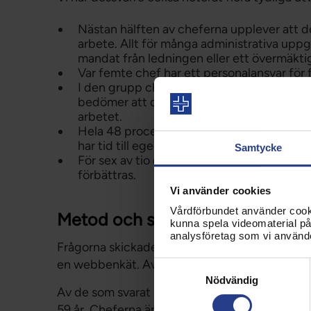
Nästan hälften av cheferna upplever att de 
arbete. Allt för många administrativa upp
mandat från ledningen eller ett övermäkti
Var femte chef har ett personalansvar för f
I den grupp chefer som i snitt arbetar 50 
bedömer att de i mycket hög eller ganska 
arbetet.
Hela 48 procent av cheferna i studien tycker
har tid till egen reflektion om sitt arbete.
Samtycke
För sex av tio chefer bör möjligheten til
förbättras.
Vi använder cookies
Vårdförbundet använder cookie
Metod och svarsfrekvens
kunna spela videomaterial på 
analysföretag som vi använd
Frågorna skickades ut under våren 2015 till 
en webbenkät. Av de 3 623 chefer som fick en
Samtyckesval
Nödvändig
Av de som svarat på enkäten är nio av tio che
59 år. Cheferna är fördelade över alla län och r