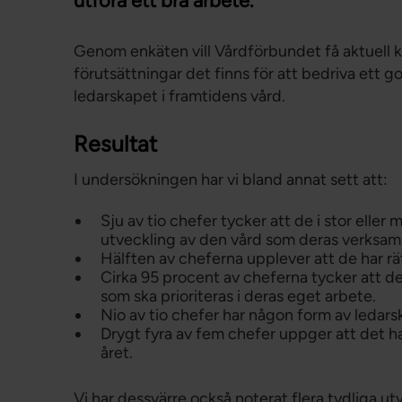
utföra ett bra arbete.
Genom enkäten vill Vårdförbundet få aktuell k
förutsättningar det finns för att bedriva ett 
ledarskapet i framtidens vård.
Resultat
I undersökningen har vi bland annat sett att:
Sju av tio chefer tycker att de i stor eller 
utveckling av den vård som deras verksam
Hälften av cheferna upplever att de har rät
Cirka 95 procent av cheferna tycker att de
som ska prioriteras i deras eget arbete.
Nio av tio chefer har någon form av ledars
Drygt fyra av fem chefer uppger att det h
året.
Vi har dessvärre också noterat flera tydliga 