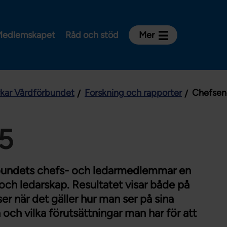
edlemskapet
Råd och stöd
Mer
Kontakt
Avdelningar och riksklubbar
rkar Vårdförbundet
Forskning och rapporter
Chefsen
Om Vårdförbundet
Press
Aktiviteter och utbildningar
5
För dig som är:
Sjuksköterska
bundets chefs- och ledarmedlemmar en
Barnmorska
och ledarskap. Resultatet visar både på
er när det gäller hur man ser på sina
Röntgensjuksköterska
och vilka förutsättningar man har för att
Biomedicinsk analytiker