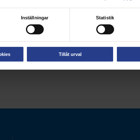
du håller din text så kort som möjligt.
Inställningar
Statistik
Nationellt
okies
Tillåt urval