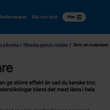
edlemskapet
Råd och stöd
Mer
Kontakt
Avdelningar och riksklubbar
u påverka
Påverka genom medier
Skriv en insändare
Om Vårdförbundet
Press
Aktiviteter och utbildningar
are
För dig som är:
Sjuksköterska
kan ge större effekt än vad du kanske tror.
Barnmorska
ndersökningar bland det mest lästa i hela
Röntgensjuksköterska
Biomedicinsk analytiker