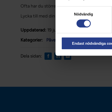
Ofta har du större chans att bli publicerad om 
Samtyckesval
Nödvändig
Lycka till med din insändare!
Uppdaterad:
19 jun 2024
Kategorier:
Påverkan
Engagemang
Press
Endast nödvändiga co
Dela sidan: