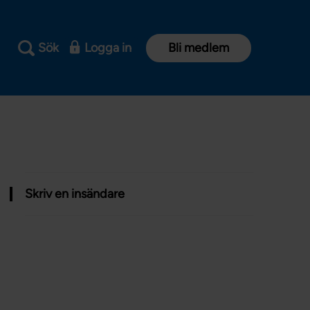
Sök
Logga in
Bli medlem
Skriv en insändare