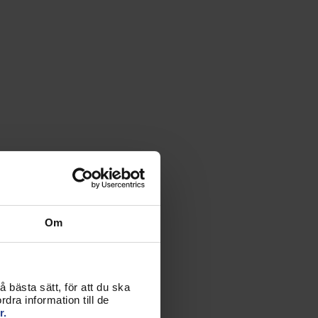
Om
 bästa sätt, för att du ska
dra information till de
r.