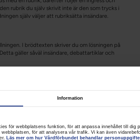
eds med en rubrik, därefter följer en ingress och
Förtroendevald
en rubrik du själv skrivit inte är den som trycks i
Student
ningen själv väljer att rubriksätta insändare.
Chef
llningen. I brödtexten skriver du om lösningen på
Detta gäller såväl insändare, debattartiklar och
rytvals)
Information
s för webbplatsens funktion, för att anpassa innehållet till dig på
webbplatsen, för att analysera vår trafik. Vi kan även vidarebefor
er.
Läs mer om hur Vårdförbundet behandlar personuppgifte