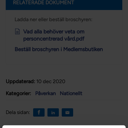
RELATERADE DOKUMENT
Ladda ner eller beställ broschyren:
Vad alla behöver veta om
personcentrerad vård.pdf
Beställ broschyren i Medlemsbutiken
Uppdaterad:
10 dec 2020
Kategorier:
Påverkan
Nationellt
Dela sidan: