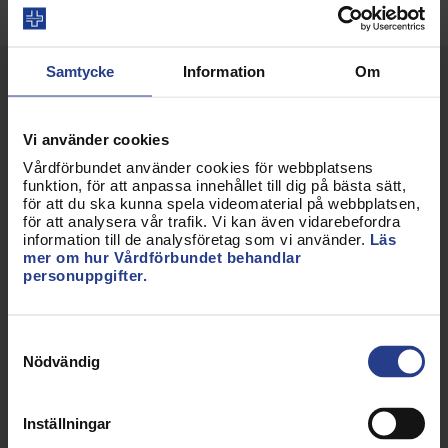
Samtycke
Information
Om
Vi använder cookies
Vårdförbundet använder cookies för webbplatsens
funktion, för att anpassa innehållet till dig på bästa sätt,
för att du ska kunna spela videomaterial på webbplatsen,
för att analysera vår trafik. Vi kan även vidarebefordra
information till de analysföretag som vi använder.
Läs
mer om hur Vårdförbundet behandlar
personuppgifter.
Forskning
GPCC - Forskning om
Samtyckesval
personcentrerad vård
Nödvändig
Ta del av de vetenskapliga artiklar som
Inställningar
Centrum för Personcentrerad Vård vid