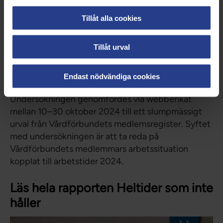
och ostörd fritid.
Rimlig ersättning för det kvalificerade arbete
Tillåt alla cookies
som våra yrkesgrupper utför.
Tillåt urval
Om undersökningen
Vårdförbundet har låtit Novus intervjua 8 104
Endast nödvändiga cookies
medlemmar anställda inom kommun och region.
Undersökningen genomfördes via webbenkät
mellan 10–30 oktober 2024 till ett slumpmässigt
urval från Vårdförbundets medlemsregister. Syftet
med undersökningen är att ta reda på
Vårdförbundets medlemmars arbetssituation
kopplat till arbetstider 2024.
Läs hela rapporten Heltider som inte
håller