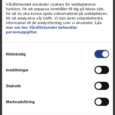
att de brukar sätta upp sig.
Vårdförbundet använder cookies för webbplatsens
funktion, för att anpassa innehållet till dig på bästa sätt,
för att du ska kunna spela videomaterial på webbplatsen,
för att analysera vår trafik. Vi kan även vidarebefordra
Vad är problemet med SMS-
information till de analysföretag som vi använder.
Läs
mer om hur Vårdförbundet behandlar
listor?
personuppgifter.
När medarbetare på detta sätt löser
arbetsgivarens ansvar att bemanna i
Samtyckesval
tillräcklig omfattning riskerar det att leda
Nödvändig
till arbetsmiljöproblem.
Inställningar
Statistik
Vårdförbundet vill se:
Ett säkerställande för medlemmarnas hälsa
Marknadsföring
genom tillräcklig återhämtning.
En tryggad rätt till mer förutsägbara scheman