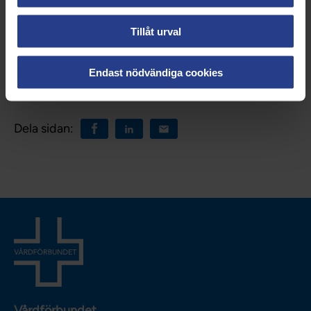
arbetsmiljö, förutsägbarhet och hälsa.
Tillåt urval
Uppdaterad:
26 mar 2024
Endast nödvändiga cookies
Kategorier:
Påverkan
Engagemang
Nationellt
Dela sidan:
Vårdförbundet