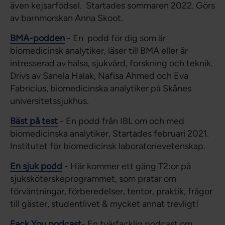
även kejsarfödsel. Startades sommaren 2022. Görs
av barnmorskan Anna Skoot.
BMA-podden
- En podd för dig som är
biomedicinsk analytiker, läser till BMA eller är
intresserad av hälsa, sjukvård, forskning och teknik.
Drivs av Sanela Halak, Nafisa Ahmed och Eva
Fabricius, biomedicinska analytiker på Skånes
universitetssjukhus.
Bäst på test
- En podd från IBL om och med
biomedicinska analytiker. Startades februari 2021.
Institutet för biomedicinsk laboratorievetenskap.
En sjuk podd
- Här kommer ett gäng T2:or på
sjuksköterskeprogrammet, som pratar om
förväntningar, förberedelser, tentor, praktik, frågor
till gäster, studentlivet & mycket annat trevligt!
Fack You podcast
- En tvärfacklig podcast om