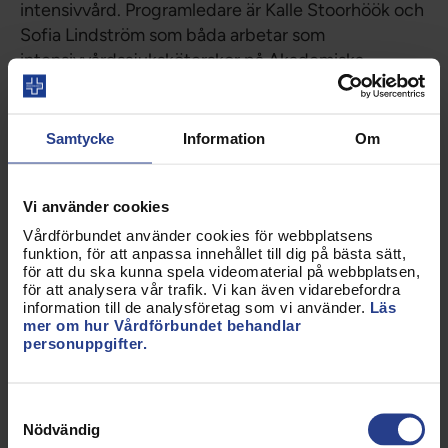
intensivvård. Programledare är Kalle Stoorhöök och
Sofia Lindström som båda arbetar som
intensivvårdssjuksköterskor på Akademiska
sjukhuset.
Kropp och själ
– en hälsojournalistisk podcast från
Samtycke
Information
Om
Sveriges radio P1 som tar upp vitt skilda ämnen som
rör kroppen och själen.
Vi använder cookies
Kära barn
– Louise Hallin, legitimerad
Vårdförbundet använder cookies för webbplatsens
psykoterapeut och barnmorska svarar på frågor om
funktion, för att anpassa innehållet till dig på bästa sätt,
barn och föräldraskap.
för att du ska kunna spela videomaterial på webbplatsen,
för att analysera vår trafik. Vi kan även vidarebefordra
Medicinpodden
– en podcast om symtom och
information till de analysföretag som vi använder.
Läs
mer om hur Vårdförbundet behandlar
diagnoser. En dialog mellan far och dotter som
personuppgifter.
också blir ett samtal mellan en underläkare precis i
början av sin karriär och en läkare med mer än 30
års erfarenhet i sitt bagage.
Samtyckesval
Nödvändig
Normalt galen
- Emma och Rebecka, två