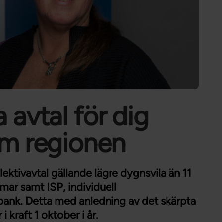
Förtroendevald
Student
Chef
 avtal för dig
om regionen
lektivavtal gällande lägre dygnsvila än 11
mar samt ISP, individuell
ank. Detta med anledning av det skärpta
 kraft 1 oktober i år.