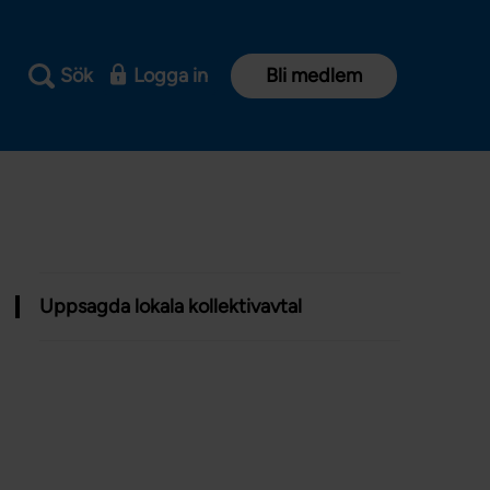
Sök
Logga in
Bli medlem
Uppsagda lokala kollektivavtal