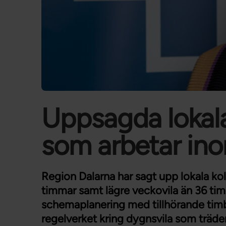
Uppsagda lokala
som arbetar in
Region Dalarna har sagt upp lokala kol
timmar samt lägre veckovila än 36 tim
schemaplanering med tillhörande timb
regelverket kring dygnsvila som träder i