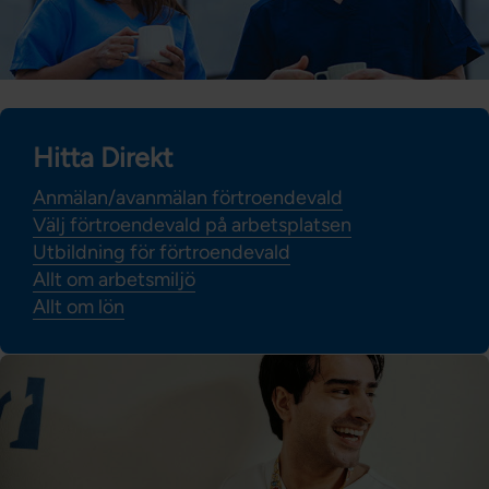
Hitta Direkt
Anmälan/avanmälan förtroendevald
Välj förtroendevald på arbetsplatsen
Utbildning för förtroendevald
Allt om arbetsmiljö
Allt om lön