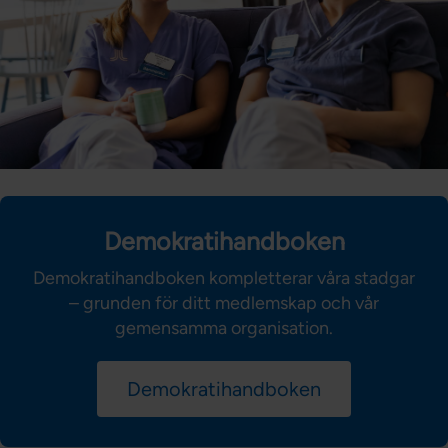
Demokratihandboken
Demokratihandboken kompletterar våra stadgar
– grunden för ditt medlemskap och vår
gemensamma organisation.
Demokratihandboken