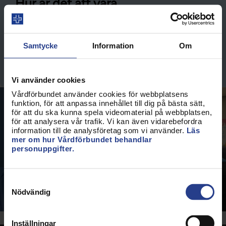
Hur är det att vara
förtroendevald?
Undrar du hur det är att vara förtroendevald och
Samtycke
Information
Om
om det är något för dig?
Nyfiken på uppdraget som förtroendevald
Vi använder cookies
Vårdförbundet använder cookies för webbplatsens
funktion, för att anpassa innehållet till dig på bästa sätt,
för att du ska kunna spela videomaterial på webbplatsen,
för att analysera vår trafik. Vi kan även vidarebefordra
information till de analysföretag som vi använder.
Läs
mer om hur Vårdförbundet behandlar
personuppgifter.
Samtyckesval
Nödvändig
Inställningar