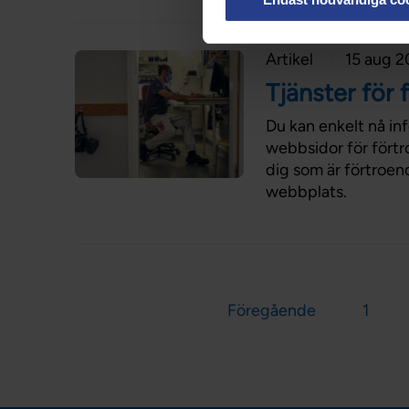
Artikel
15 aug 
Tjänster för
Du kan enkelt nå in
webbsidor för förtr
dig som är förtroen
webbplats.
Föregående
1