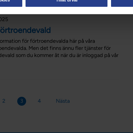
2025
 förtroendevald
formation för förtroendevalda här på våra
oendevalda. Men det finns ännu fler tjänster för
devald som du kommer åt när du är inloggad på vår
2
3
4
Nästa