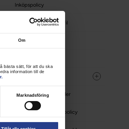
Inköpspolicy
Mallar och grafisk profil
Medlemsbutiken
Om
Demokratihandboken
 bästa sätt, för att du ska
dra information till de
Personcentrerad vård
r.
Hälsosamma arbetstider
Marknadsföring
Reseräkning och resepolicy
Tillåt alla cookies