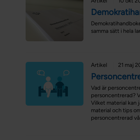
Artikel
10 okt 2
Demokratih
Demokratihandboken 
samma sätt i hela la
Artikel
21 maj 2
Personcentr
Vad är personcentrer
personcentrerad? Va
Vilket material kan
material och tips o
personcentrerad vå