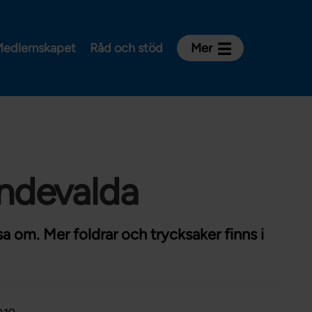
edlemskapet
Råd och stöd
Mer
Kontakt
Avdelningar och riksklubbar
Om Vårdförbundet
Press
Aktiviteter och utbildningar
endevalda
För dig som är:
Sjuksköterska
psa om. Mer foldrar och trycksaker finns i
Barnmorska
Röntgensjuksköterska
Biomedicinsk analytiker