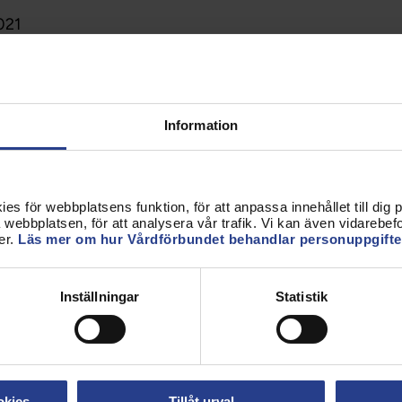
021
arbetstider
de dag/natt (rotation) och ständig natt innebär
på hälsan. Det ökar också risken för arbetsskador
Information
t som kan leda till vårdskador. Rotation och
även det sociala livet negativt.
s för webbplatsens funktion, för att anpassa innehållet till dig på
webbplatsen, för att analysera vår trafik. Vi kan även vidarebefor
er.
Läs mer om hur Vårdförbundet behandlar personuppgifte
023
och resepolicy
Inställningar
Statistik
v hotell, tåg- och flygresor samt hyrbil ska göras
årdförbundet samarbetar med, i första hand Tranås
 den resepolicy som ska följas och annan viktig
 behöva.
okies
Tillåt urval