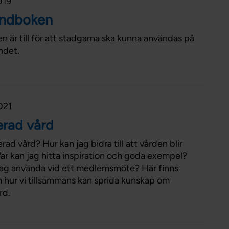
019
Förtroendevald
andboken
Student
Chef
är till för att stadgarna ska kunna användas på
ndet.
021
erad vård
ad vård? Hur kan jag bidra till att vården blir
r kan jag hitta inspiration och goda exempel?
 jag använda vid ett medlemsmöte? Här finns
m hur vi tillsammans kan sprida kunskap om
rd.