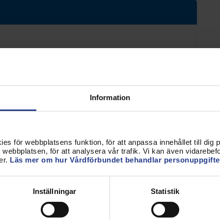
ddsombud och chefer
Information
s för webbplatsens funktion, för att anpassa innehållet till dig på
webbplatsen, för att analysera vår trafik. Vi kan även vidarebefor
er.
Läs mer om hur Vårdförbundet behandlar personuppgifte
sombud
Inställningar
Statistik
dsombuds synvinkel
 uppdrag