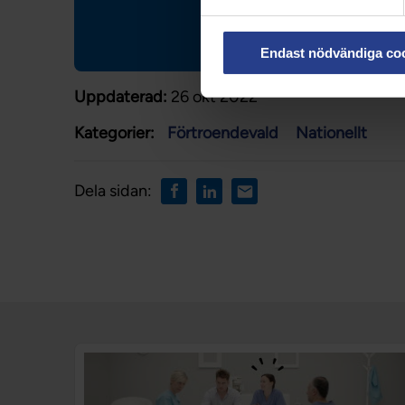
Endast nödvändiga co
Uppdaterad:
26 okt 2022
Kategorier:
Förtroendevald
Nationellt
Dela sidan: