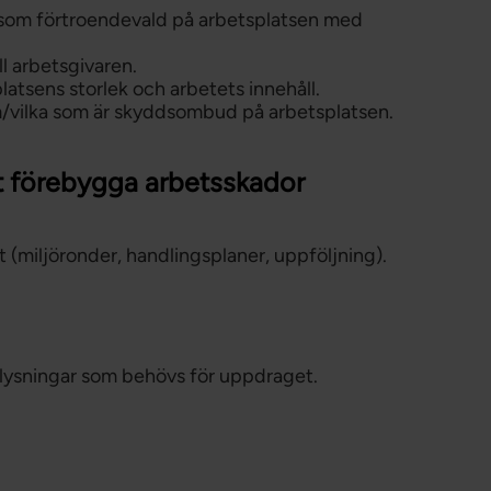
som förtroendevald på arbetsplatsen med
 arbetsgivaren.
tsens storlek och arbetets innehåll.
m/vilka som är skyddsombud på arbetsplatsen.
 förebygga arbetsskador
t (miljöronder, handlingsplaner, uppföljning).
pplysningar som behövs för uppdraget.