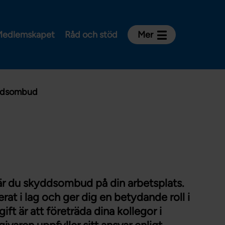
edlemskapet
Råd och stöd
Mer
Kontakt
Avdelningar och riksklubbar
ddsombud
Om Vårdförbundet
Press
Aktiviteter och utbildningar
För dig som är:
Sjuksköterska
Barnmorska
är du skyddsombud på din arbetsplats.
t i lag och ger dig en betydande roll i
Röntgensjuksköterska
ift är att företräda dina kollegor i
Biomedicinsk analytiker