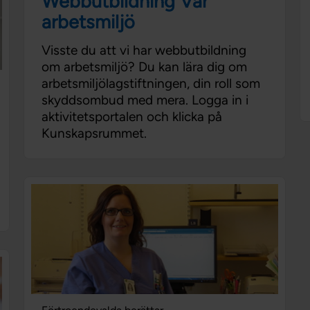
Webbutbildning Vår
arbetsmiljö
Visste du att vi har webbutbildning
om arbetsmiljö? Du kan lära dig om
arbetsmiljölagstiftningen, din roll som
skyddsombud med mera. Logga in i
aktivitetsportalen och klicka på
Kunskapsrummet.