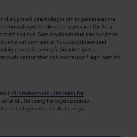
en dialog med dina kollegor om er gemensamma
så ett huvudskyddsombud som ansvarar för flera
r inom ett sjukhus. Som skyddsombud kan du vända
 du inte vet vem som är huvudskyddsombud
fackliga expeditionen på din arbetsplats.
mbuds verksamhet och ska ta upp frågor som rör
ram i
Vårdförbundets utbildning för
en särskild utbildning för skyddsombud.
ellan arbetsgivaren och de fackliga