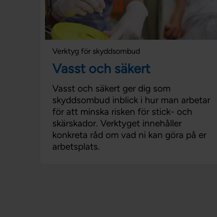
Verktyg för skyddsombud
Vasst och säkert
Vasst och säkert ger dig som
skyddsombud inblick i hur man arbetar
för att minska risken för stick- och
skärskador. Verktyget innehåller
konkreta råd om vad ni kan göra på er
arbetsplats.