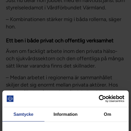
Just nu delar hon jobbet med en halvtidstjänst som
styrelseledamot i Vårdförbundet Värmland.
– Kombinationen stärker mig i båda rollerna, säger
hon.
Ett ben i både privat och offentlig verksamhet
Även om fackligt arbete inom den privata hälso-
och sjukvårdssektorn och den offentliga på många
sätt liknar varandra finns det skillnader.
– Medan arbetet i regionerna är sammanhållet
skiljer det sig enormt mellan privata aktörer. Hos
mindre företag fattas det ofta lokalt valda
skyddsombud, säger hon.
För Fatou handlar fackligt engagemang om att få
Samtycke
Information
Om
rätt förutsättningar för att göra ett bra jobb,
vårdpersonalen måste må bra för att kunna ta hand