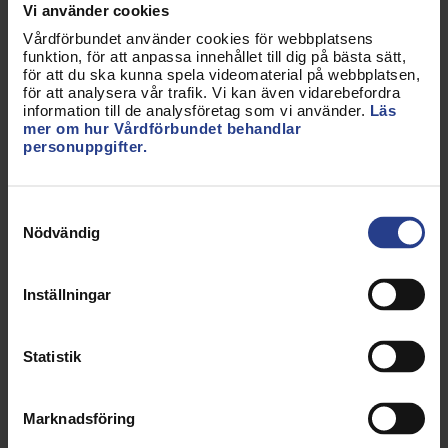
om patienterna. Och själv kan hon både vara en
Vi använder cookies
resurs för sina kollegor och få mer kunskap.
Vårdförbundet använder cookies för webbplatsens
funktion, för att anpassa innehållet till dig på bästa sätt,
– Jag lär mig mycket om mig själv, om
för att du ska kunna spela videomaterial på webbplatsen,
för att analysera vår trafik. Vi kan även vidarebefordra
organisationer och arbetsmiljö. Många har
information till de analysföretag som vi använder.
Läs
fördomar om att facket bara vill bråka, så är det
mer om hur Vårdförbundet behandlar
inte. Det handlar om att vara en samverkanspartner
personuppgifter.
med arbetsgivaren, om att ge och ta, säger hon.
Samtyckesval
Nödvändig
FATOU CEESAY BENGTSSONS TRE
FRÄMSTA SKÄL TILL ATT VARA
Inställningar
FÖRTROENDEVALD
Statistik
1. Du får möjlighet att vara delaktig i hela
beslutsprocessen, det vill säga innan
besluten tas, som rör dig, dina kollegor och
Marknadsföring
arbetsplatsen.