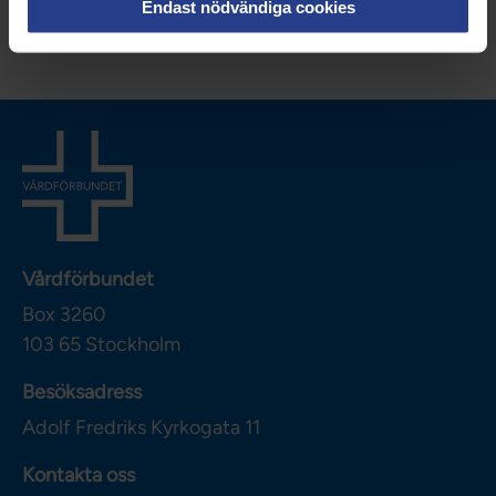
Endast nödvändiga cookies
Vårdförbundet
Box 3260
103 65
Stockholm
Besöksadress
Adolf Fredriks Kyrkogata 11
Kontakta oss