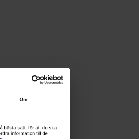
Om
 bästa sätt, för att du ska
dra information till de
r.