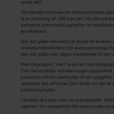
annat sätt.
Det handlar inte bara om dokumenterade uppgi
är av personlig art. Allt man ser, hör eller på 
betraktas som privata uppgifter om enskilda pat
av sekretess.
När det gäller sekretess till skydd för enskild 
enskilds hälsotillstånd och andra personliga fö
den det gäller eller någon närstående till den
Med begreppet "men" avses ett mer påtaglig
från den enskilde individens egen upplevelse. 
patienten om hen samtycker till att uppgifter l
samtycke ska utformas. Det räcker om det är 
patientjournalen.
I enskild vård talar man om tystnadsplikt. Häl
vad hen i sin verksamhet fått veta om den enski