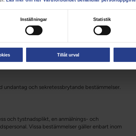
stämma i frågor om den underåriges personliga
ifter rörande barnet. Men vårdnadshavare ska i takt
Inställningar
Statistik
llt större hänsyn till barnets synpunkter och
esto mer får denne förfoga över sekretessen.
till sekretess gentemot vårdnadshavare om det kan
 uppgiften röjs till vårdnadshavaren. Med
rligt psykiskt, fysiskt eller på annat sätt. Det ska
okies
Tillåt urval
en kan missbrukas i något avsevärt avseende.
rad undantag och sekretessbrytande bestämmelser.
etess och tystnadsplikt, en anmälnings- och
rdspersonal. Vissa bestämmelser gäller enbart inom