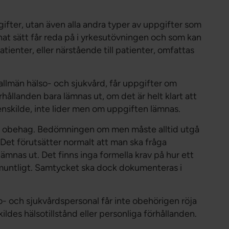
fter, utan även alla andra typer av uppgifter som
annat sätt får reda på i yrkesutövningen och som kan
ienter, eller närstående till patienter, omfattas
i allmän hälso- och sjukvård, får uppgifter om
rhållanden bara lämnas ut, om det är helt klart att
 enskilde, inte lider men om uppgiften lämnas.
t obehag. Bedömningen om men måste alltid utgå
Det förutsätter normalt att man ska fråga
ämnas ut. Det finns inga formella krav på hur ett
muntligt. Samtycket ska dock dokumenteras i
so- och sjukvårdspersonal får inte obehörigen röja
ldes hälsotillstånd eller personliga förhållanden.