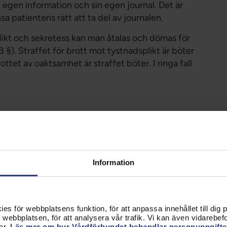
in egen information och sin egen journal. Det är
 patientens rätt att ta del av journalen.
ikt och sekretess kan man åtalas och dömas för
 §). Straffet för brott mot tystnadsplikt är böter
ttet av oaktsamhet är straffet böter. I ringa fall
spersonal och för alla uppdragstagare som deltar i
 personal, personal som ansvarar för teknisk
av sin utbildning deltar i vårdarbetet. Däremot
Information
vården i studiesyfte.
ler uppdraget har avslutats.
s för webbplatsens funktion, för att anpassa innehållet till dig på
webbplatsen, för att analysera vår trafik. Vi kan även vidarebefor
er.
Läs mer om hur Vårdförbundet behandlar personuppgifte