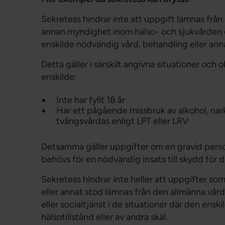
Sekretess hindrar inte att uppgift lämnas från
annan myndighet inom hälso- och sjukvården el
enskilde nödvändig vård, behandling eller ann
Detta gäller i särskilt angivna situationer o
enskilde:
Inte har fyllt 18 år
Har ett pågående missbruk av alkohol, narko
tvångsvårdas enligt LPT eller LRV
Detsamma gäller uppgifter om en gravid perso
behövs för en nödvändig insats till skydd för 
Sekretess hindrar inte heller att uppgifter s
eller annat stöd lämnas från den allmänna vården
eller socialtjänst i de situationer där den ensk
hälsotillstånd eller av andra skäl.