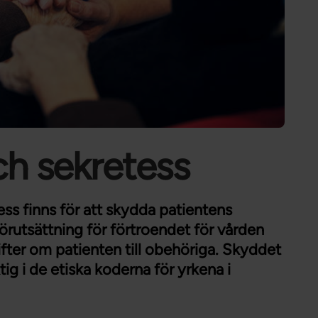
Förtroendevald
Student
Chef
ch sekretess
ss finns för att skydda patientens
 förutsättning för förtroendet för vården
fter om patienten till obehöriga. Skyddet
tig i de etiska koderna för yrkena i