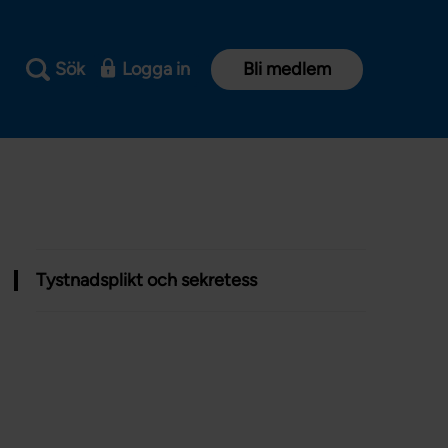
Sök
Logga in
Bli medlem
Tystnadsplikt och sekretess