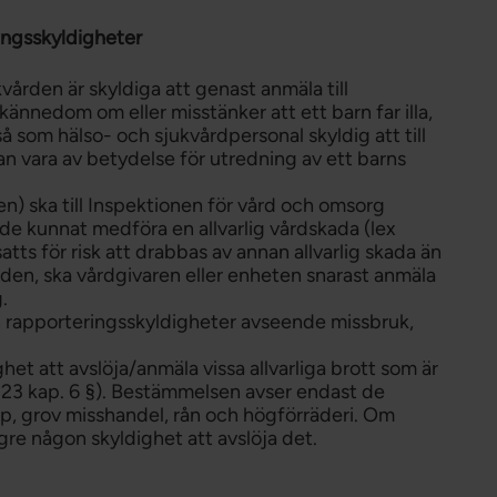
ingsskyldigheter
ården är skyldiga att genast anmäla till
ännedom om eller misstänker att ett barn far illa,
så som hälso- och sjukvårdpersonal skyldig att till
n vara av betydelse för utredning av ett barns
) ska till Inspektionen för vård och omsorg
de kunnat medföra en allvarlig vårdskada (lex
tts för risk att drabbas av annan allvarlig skada än
vården, ska vårdgivaren eller enheten snarast anmäla
.
ch rapporteringsskyldigheter avseende missbruk,
et att avslöja/anmäla vissa allvarliga brott som är
 23 kap. 6 §). Bestämmelsen avser endast de
p, grov misshandel, rån och högförräderi. Om
gre någon skyldighet att avslöja det.