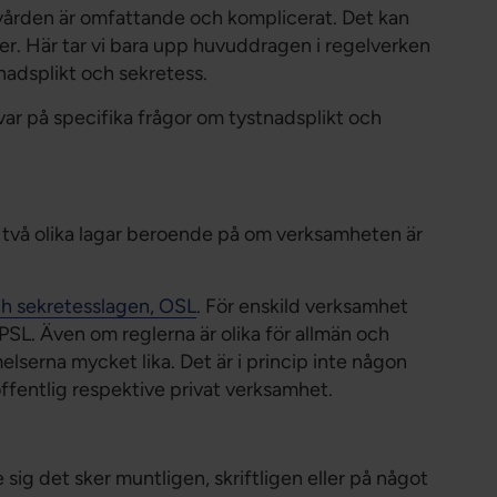
 vården är omfattande och komplicerat. Det kan
ler. Här tar vi bara upp huvuddragen i regelverken
nadsplikt och sekretess.
ar på specifika frågor om tystnadsplikt och
i två olika lagar beroende på om verksamheten är
ch sekretesslagen, OSL
. För enskild verksamhet
 PSL. Även om reglerna är olika för allmän och
serna mycket lika. Det är i princip inte någon
offentlig respektive privat verksamhet.
 sig det sker muntligen, skriftligen eller på något