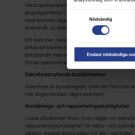
Vårdnadshavaren har genom sitt ansvar att be
angelägenheter i regel rätt att ta del av uppg
Samtyckesval
Nödvändig
med barnets stigande ålder och utveckling ta a
önskemål. Ju äldre och mognare barnet blir, d
Ett barn har, oavsett ålder och mognad, rätt 
antas att barnet skulle lida betydande men om
betydande men avses att barnet kan skadas allva
Endast nödvändiga co
finnas speciella skäl som tyder på att uppgift
Sekretessbrytande bestämmelser
Sekretess är huvudregeln, men det finns en 
Här anges endast några exempel.
Anmälnings- och rapporteringsskyldigheter
I vissa situationer finns, trots regler om sekr
rapporteringsskyldighet för hälso- och sjukvå
vården, medan andra gäller för alla i samhället.