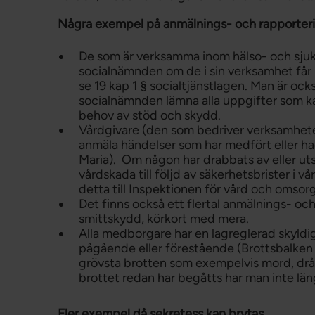
Några exempel på anmälnings- och rapporter
De som är verksamma inom hälso- och sjukv
socialnämnden om de i sin verksamhet får k
se 19 kap 1 § socialtjänstlagen. Man är ock
socialnämnden lämna alla uppgifter som ka
behov av stöd och skydd.
Vårdgivare (den som bedriver verksamheten
anmäla händelser som har medfört eller ha
Maria). Om någon har drabbats av eller utsa
vårdskada till följd av säkerhetsbrister i 
detta till Inspektionen för vård och omsorg
Det finns också ett flertal anmälnings- o
smittskydd, körkort med mera.
Alla medborgare har en lagreglerad skyldigh
pågående eller förestående (Brottsbalken
grövsta brotten som exempelvis mord, drå
brottet redan har begåtts har man inte län
Fler exempel då sekretess kan brytas