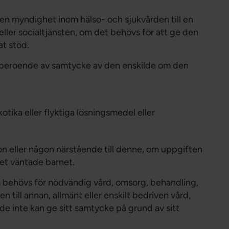
 en myndighet inom hälso- och sjukvården till en
ler socialtjänsten, om det behövs för att ge den
at stöd.
ch oberoende av samtycke av den enskilde om den
tika eller flyktiga lösningsmedel eller
n eller någon närstående till denne, om uppgiften
det väntade barnet.
om behövs för nödvändig vård, omsorg, behandling,
 till annan, allmänt eller enskilt bedriven vård,
ilde inte kan ge sitt samtycke på grund av sitt