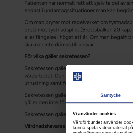
Patienten har normalt rätt att själv ta del av s
endast i undantagssituationer man kan begränsa
Om man bryter mot regelverket om tystnadspl
brott mot tystnadsplikt (Brottsbalken 20 kap. 3
eller fängelse i högst ett år. Om man begått bro
ska man inte dömas till ansvar.
För vilka gäller sekretessen?
Sekretessen gäller för all hälso- och sjukvård
vårdarbetet. Den gäller även för administrativ
utrustning samt för tolkar.
Sekretessen gäller även för den som på grund 
Samtycke
gäller den inte för elever som endast besöker 
Sekretessen gäller även sedan anställningen el
Vi använder cookies
Vårdförbundet använder cookie
Vårdnadshavares rätt till insyn
kunna spela videomaterial på 
analysföretag som vi använd