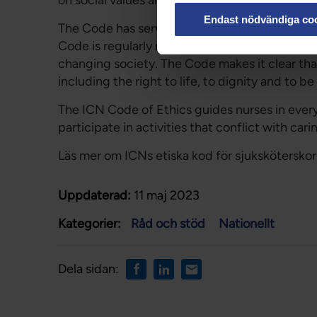
on social values and needs.
Endast nödvändiga co
The Code has served as the standard for nurse
Code is regularly reviewed and revised in respo
changing society. The Code makes it clear that
including the right to life, to dignity and to b
The ICN Code of Ethics guides nurses in everyd
participate in activities that conflict with cari
Läs mer om ICNs etiska kod för sjukskötersko
Uppdaterad:
11 maj 2023
Kategorier:
Råd och stöd
Nationellt
Dela sidan: