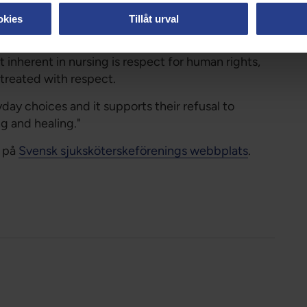
okies
Tillåt urval
s worldwide since it was first adopted in 1953. The
nse to the realities of nursing and health care in a
 inherent in nursing is respect for human rights,
e treated with respect.
ay choices and it supports their refusal to
ng and healing."
r på
Svensk sjuksköterskeförenings webbplats
.