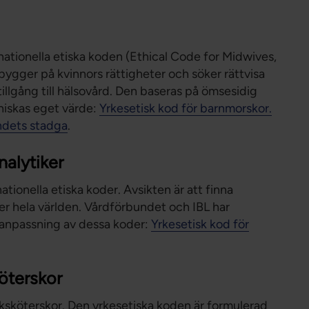
Förtroendevald
Student
Chef
ationella etiska koden (Ethical Code for Midwives,
ygger på kvinnors rättigheter och söker rättvisa
tillgång till hälsovård. Den baseras på ömsesidig
nniskas eget värde:
Yrkesetisk kod för barnmorskor.
ndets stadga
.
nalytiker
tionella etiska koder. Avsikten är att finna
r hela världen. Vårdförbundet och IBL har
 anpassning av dessa koder:
Yrkesetisk kod för
öterskor
ksköterskor. Den yrkesetiska koden är formulerad