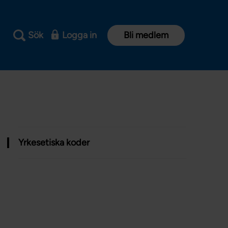
Sök
Logga in
Bli medlem
Yrkesetiska koder