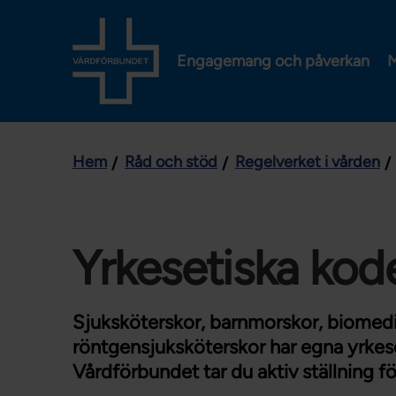
Engagemang och påverkan
M
Hem
Råd och stöd
Regelverket i vården
Yrkesetiska kod
Sjuksköterskor, barnmorskor, biomedi
röntgensjuksköterskor har egna yrke
Vårdförbundet tar du aktiv ställning fö