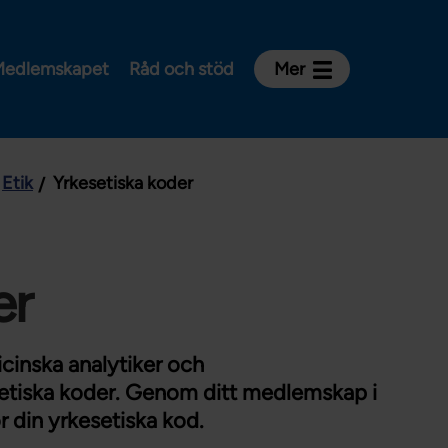
edlemskapet
Råd och stöd
Mer
Kontakt
Avdelningar och riksklubbar
Etik
Yrkesetiska koder
Om Vårdförbundet
Press
Aktiviteter och utbildningar
er
För dig som är:
Sjuksköterska
Barnmorska
cinska analytiker och
setiska koder. Genom ditt medlemskap i
Röntgensjuksköterska
r din yrkesetiska kod.
Biomedicinsk analytiker