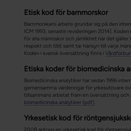
Etisk kod för barnmorskor
Barnmorskans arbete grundar sig på den intern
ICM 1993, senaste revideringen 2014). Koden b
för alla människor och jämlikhet när det gäller 
respekt och tillit samt tar hänsyn till varje mä
Koden i svensk översättning finns i
Vårdförbu
Etiska koder för biomedicinska a
Biomedicinska analytiker har sedan 1996 interna
gemensamma värderingar för yrkesutövare öve
tillsammans arbetat fram en översättning och
biomedicinska analytiker (pdf)
.
Yrkesetisk kod för röntgensjuksk
2008 antogs en yrkesetisk kod för röntgensju