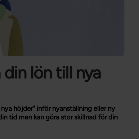
Förtroendevald
Student
Chef
din lön till nya
l nya höjder" inför nyanställning eller ny
in tid men kan göra stor skillnad för din