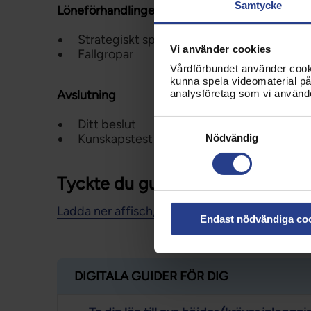
Samtycke
Löneförhandlingen
Strategiskt spel i skarpt läge
Vi använder cookies
Fallgropar
Vårdförbundet använder cookie
kunna spela videomaterial på 
Avslutning
analysföretag som vi använd
Samtyckesval
Ditt beslut
Kunskapstest
Nödvändig
Tyckte du guiden var bra?
Ladda ner affisch, skriv ut och sätt upp i fika
Endast nödvändiga co
DIGITALA GUIDER FÖR DIG