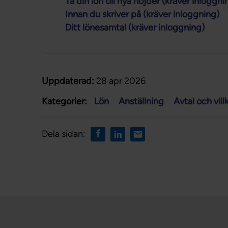
Ta din lön till nya höjder (kräver inloggni
Innan du skriver på (kräver inloggning)
Ditt lönesamtal (kräver inloggning)
Uppdaterad:
28 apr 2026
Kategorier:
Lön
Anställning
Avtal och vill
Dela sidan: