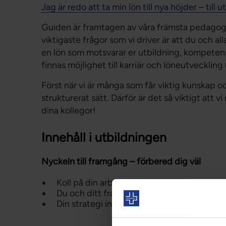
Jag är redo att ta min lön till nya höjder – till
Guiden är framtagen av våra främsta pedagog
viktigaste frågor som vi driver är att du och 
en lön som motsvarar er utbildning, kompetens,
finnas möjlighet till karriär och löneutveckling
Först när vi är många som får viktig kunskap o
strukturerat sätt. Därför är det så viktigt att
dina kollegor!
Innehåll i utbildningen
Nyckeln till framgång – förbered dig väl
Koll på din arbetsmarknad
Du och ditt framtida jobb
Din strategi inför löneförhandlingen