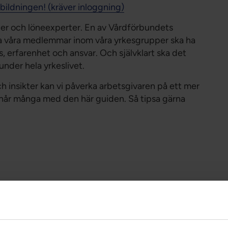
 utbildningen! (kräver inloggning)
er och löneexperter. En av Vårdförbundets
alla våra medlemmar inom våra yrkesgrupper ska ha
 erfarenhet och ansvar. Och självklart ska det
 under hela yrkeslivet.
ch insikter kan vi påverka arbetsgivaren på ett mer
 vi når många med den här guiden. Så tipsa gärna