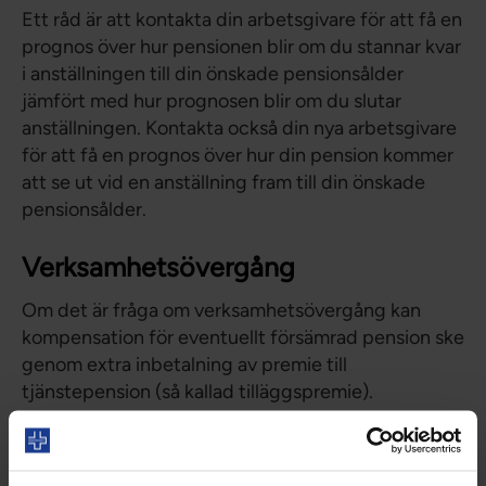
Ett råd är att kontakta din arbetsgivare för att få en
prognos över hur pensionen blir om du stannar kvar
i anställningen till din önskade pensionsålder
jämfört med hur prognosen blir om du slutar
anställningen. Kontakta också din nya arbetsgivare
för att få en prognos över hur din pension kommer
att se ut vid en anställning fram till din önskade
pensionsålder.
Verksamhetsövergång
Om det är fråga om verksamhetsövergång kan
kompensation för eventuellt försämrad pension ske
genom extra inbetalning av premie till
tjänstepension (så kallad tilläggspremie).
Anställda som vid verksamhetsövergång uppbär
sjukpenning/sjukersättning helt eller delvis kan