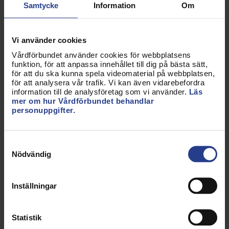
vara förhindrade att ingå i nytt pensionssystem. Då
Samtycke
Information
Om
måste en lösning nås, till exempel genom att
arbetsgivaren ansöker om att den anställde får
kvarstå i gamla tjänstepensionssystemet.
Vi använder cookies
Vårdförbundet använder cookies för webbplatsens
Ta alltid kontakt med Vårdförbundet när det gäller
funktion, för att anpassa innehållet till dig på bästa sätt,
en verksamhetsövergång.
för att du ska kunna spela videomaterial på webbplatsen,
för att analysera vår trafik. Vi kan även vidarebefordra
information till de analysföretag som vi använder.
Läs
Flera deltidsanställningar
mer om hur Vårdförbundet behandlar
personuppgifter.
Se upp med flera olika deltidsanställningar under
beräkningsperioden för pensionen. Läs mer om det
Samtyckesval
på sidan
Flera deltidsanställningar.
Nödvändig
Uppdaterad:
23 jan 2024
Inställningar
Kategorier:
Avtal och villkor
Råd och stöd
Nationellt
Statistik