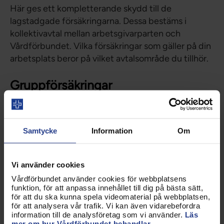
Här ges ett kompletterande skydd till de
lagstadgade försäkringarna. Dessa bestäms i
kollektivavtal mellan arbetsgivarparten och
Vårdförbundet. Vilka försäkringar som gäller på din
arbetsplats beror på vilket avtalsområde du tillhör.
Gruppförsäkringar
Här finns försäkringar som Vårdförbundet
förhandlat fram för dig som medlem. Vissa
försäkringar, som till exempel inkomstförsäkring vid
Samtycke
Information
Om
arbetslöshet samt Trygghetsförsäkring vid smitta
ingår i din medlemsavgift. Här finns också
Vi använder cookies
försäkringar som du själv som medlem kan välja att
Vårdförbundet använder cookies för webbplatsens
teckna som en del av dina medlemsförmåner.
funktion, för att anpassa innehållet till dig på bästa sätt,
för att du ska kunna spela videomaterial på webbplatsen,
för att analysera vår trafik. Vi kan även vidarebefordra
information till de analysföretag som vi använder.
Läs
mer om hur Vårdförbundet behandlar