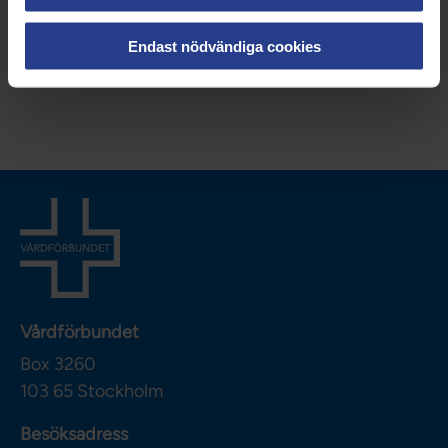
Nationellt
Endast nödvändiga cookies
Dela sidan:
Vårdförbundet
Box 3260
103 65
Stockholm
Besöksadress