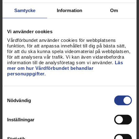
utvecklingsarbete eller liknande. Universitetslektor
Samtycke
Information
Om
kan man bli genom att söka och anställas till en
utlyst lektorstjänst. Även dessa tjänster finns som
förenade tjänster.
Vi använder cookies
Vårdförbundet använder cookies för webbplatsens
Professor
funktion, för att anpassa innehållet till dig på bästa sätt,
för att du ska kunna spela videomaterial på webbplatsen,
Professor är den främsta lärarbefattningen vid
för att analysera vår trafik. Vi kan även vidarebefordra
information till de analysföretag som vi använder.
Läs
högskolor och universitet. I regel kombineras
mer om hur Vårdförbundet behandlar
forskningsarbete med undervisning,
personuppgifter.
utvecklingsarbete eller liknande. En professor är
ansvarig för forskning och forskarutbildningen
Samtyckesval
inom sitt ämne och förutsätts kunna företräda
Nödvändig
ämnet internt och externt. Det är stor efterfrågan
på forskarutbildade, framför allt inom högskolan,
men även sjukhusen börjar efterfråga disputerade
Inställningar
för ledande positioner.
Statistik