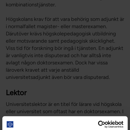
kombinationstjänster.
Högskolans krav för att vara behörig som adjunkt är
i normalfallet magister- eller masterexamen.
Därutöver krävs högskolepedagogisk utbildning
eller motsvarande samt pedagogisk skicklighet.
Viss tid för forskning bör ingå i tjänsten. En adjunkt
är vanligtvis inte disputerad och har alltså inte
avlagt någon doktorsexamen. Dock har vissa
läroverk kravet att varje anställd
universitetsadjunkt även bör vara disputerad.
Lektor
Universitetslektor är en titel för lärare vid högskola
eller universitet som oftast har en doktorsexamen. I
arbetet som lektor kombineras i regel
forskningsarbete med undervisning,