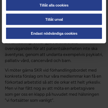
Allmänheten ser vår orimligt höga arbetsbelastning
Tillåt alla cookies
och de stödjer vårt krav om en
arbetstidsförkortning. 7 av 10 är positiva, enligt en
Tillåt urval
Novus-undersökning.
Ett strejkvarsel är inget lättvindigt beslut utan en
Endast nödvändiga cookies
åtgärd ett fackförbund tar till när de inte ser någon
annan lösning. Vi har gjort ansvarsfulla
överväganden för att patientsäkerheten inte ska
äventyras, genom att undanta exempelvis psykiatri,
palliativ vård, cancervård och barn.
Vi möter gärna SKR vid förhandlingsbordet med
konkreta förslag om hur våra medlemmar kan få en
förkortad arbetstid så att de orkar ett helt yrkesliv.
Men vi har fått nog av att möta en arbetsgivare
som ger oss en klapp på huvudet med hälsningen
”vi fortsätter som vanligt”.