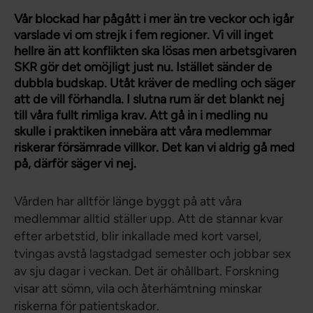
Vår blockad har pågått i mer än tre veckor och igår
varslade vi om strejk i fem regioner. Vi vill inget
hellre än att konflikten ska lösas men arbetsgivaren
SKR gör det omöjligt just nu. Istället sänder de
dubbla budskap. Utåt kräver de medling och säger
att de vill förhandla. I slutna rum är det blankt nej
till våra fullt rimliga krav. Att gå in i medling nu
skulle i praktiken innebära att våra medlemmar
riskerar försämrade villkor. Det kan vi aldrig gå med
på, därför säger vi nej.
Vården har alltför länge byggt på att våra
medlemmar alltid ställer upp. Att de stannar kvar
efter arbetstid, blir inkallade med kort varsel,
tvingas avstå lagstadgad semester och jobbar sex
av sju dagar i veckan. Det är ohållbart. Forskning
visar att sömn, vila och återhämtning minskar
riskerna för patientskador.