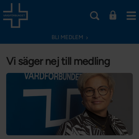
BLI MEDLEM
Vi säger nej till medling