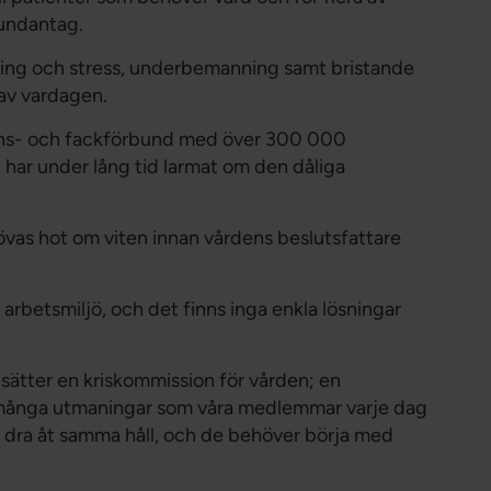
 undantag.
tning och stress, underbemanning samt bristande
 av vardagen.
sions- och fackförbund med över 300 000
har under lång tid larmat om den dåliga
hövas hot om viten innan vårdens beslutsfattare
arbetsmiljö, och det finns inga enkla lösningar
llsätter en kriskommission för vården; en
 många utmaningar som våra medlemmar varje dag
 dra åt samma håll, och de behöver börja med