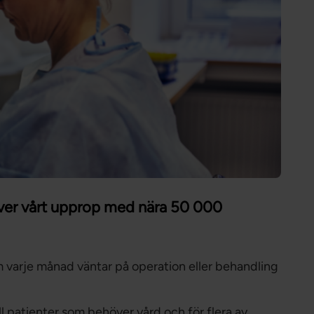
Förtroendevald
Student
Chef
 över vårt upprop med nära 50 000
m varje månad väntar på operation eller behandling
ill patienter som behöver vård och för flera av