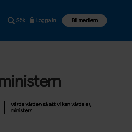
Sök
Logga in
Bli medlem
 ministern
Vårda vården så att vi kan vårda er,
ministern