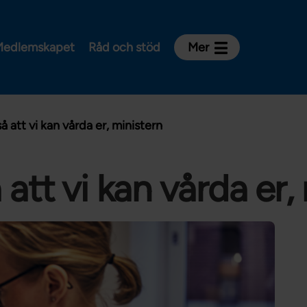
edlemskapet
Råd och stöd
Mer
Kontakt
Avdelningar och riksklubbar
 att vi kan vårda er, ministern
Om Vårdförbundet
Press
Aktiviteter och utbildningar
att vi kan vårda er,
För dig som är:
Sjuksköterska
Barnmorska
Röntgensjuksköterska
Biomedicinsk analytiker