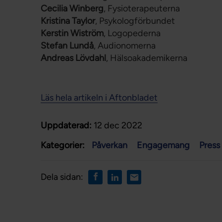
Cecilia Winberg
, Fysioterapeuterna
Kristina Taylor
, Psykologförbundet
Kerstin Wiström
, Logopederna
Stefan Lundå
, Audionomerna
Andreas Lövdahl
, Hälsoakademikerna
Läs hela artikeln i Aftonbladet
Uppdaterad:
12 dec 2022
Kategorier:
Påverkan
Engagemang
Press
Dela sidan: