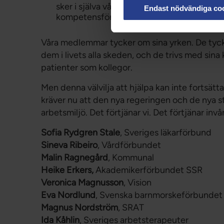
sker i själva vården. Sjukvårdens beslutsfa
Endast nödvändiga co
kompetensförsörjning.
Våra medlemmar tycker om sina yrken. De tycke
dem i livets alla skeden, och de trivs med sina k
patienter som kollegor.
Men denna välvilja att hjälpa kan inte fortsätta
kräver nu att den nya regeringen och de nya st
arbetsmiljö. Det förtjänar vi. Det förtjänar invå
Sofia Rydgren Stale
, Sveriges läkarförbund
Sineva Ribeiro
, Vårdförbundet
Malin Ragnegård
, Kommunal
Heike Erkers,
Akademikerförbundet SSR
Veronica Magnusson
, Vision
Eva Nordlund
, Svenska barnmorskeförbundet
Magnus Nordström
, SRAT
Ida Kåhlin
, Sveriges arbetsterapeuter