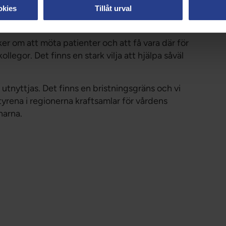
ttare har därmed ett stort ansvar för sin egen
okies
Tillåt urval
r om att möta patienter och att få vara där för
ollegor. Det finns en stark vilja att hjälpa såväl
 utnyttjas. Det finns en bristningsgräns och vi
yrena i regionerna kraftsamlar för vårdens
narna.