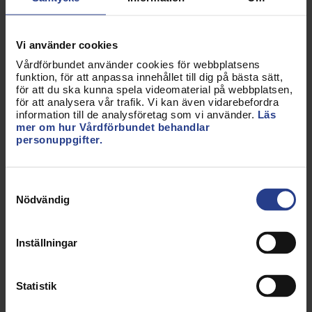
Suomen sairaanhoitajaliittory, att bjuda in till
världskongress i Helsingfors. Temat för kongressen
är ”Nursing power to change the world”. Över
Vi använder cookies
10 000 abstrakt har skickats in till kongressen och
Vårdförbundet använder cookies för webbplatsens
förväntningarna är höga.
funktion, för att anpassa innehållet till dig på bästa sätt,
för att du ska kunna spela videomaterial på webbplatsen,
För första gången på många år har Sverige en
för att analysera vår trafik. Vi kan även vidarebefordra
information till de analysföretag som vi använder.
Läs
huvudtalare vid kongressen – Elisabeth Carlson,
mer om hur Vårdförbundet behandlar
professor med särskilt fokus på vårdpedagogiska
personuppgifter.
frågor vid Malmö universitet, och ledamot i Svensk
sjuksköterskeförenings styrelse.
Samtyckesval
5000 av världens sjuksköterskor förväntas komma
Nödvändig
till Helsingfors i juni 2025. Det är nästan ett kvarts
sekel sedan ICN:s världskongress senast hölls i
Inställningar
Norden. Under fem dagar kommer sjuksköterskor
från hela världen att få ta del av kunskap inom
områden som framtidens vård, omvårdnad och
Statistik
sjuksköterskeutbildning i världen, samt