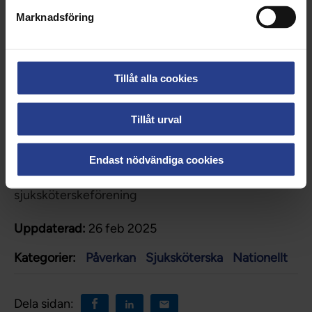
omvårdnadens etik och ledarskap.
Marknadsföring
Nu uppmanar vi vårdens arbetsgivare
: ta chansen
och anmäl era sjuksköterskor till ICN:s
världskongress i Helsingfors i juni 2025. Eller måste
Tillåt alla cookies
Sveriges sjuksköterskor vänta 25 år till för att
erhålla kompetensutveckling på internationell nivå?
Tillåt urval
Sineva Ribeiro, förbundsordförande för
Vårdförbundet
Endast nödvändiga cookies
Oili Dahl, ordförande för Svensk
sjuksköterskeförening
Uppdaterad:
26 feb 2025
Kategorier:
Påverkan
Sjuksköterska
Nationellt
Dela sidan: