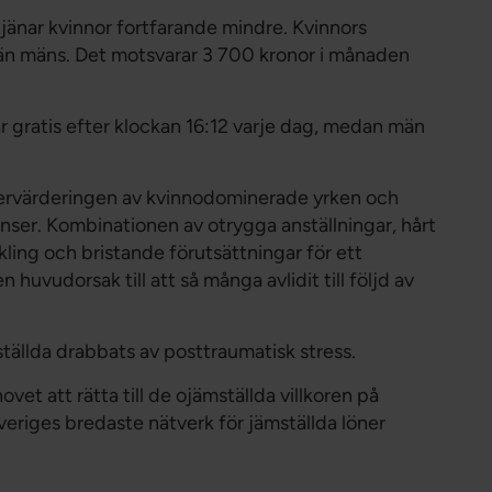
tjänar kvinnor fortfarande mindre. Kvinnors
e än mäns. Det motsvarar 3 700 kronor i månaden
ar gratis efter klockan 16:12 varje dag, medan män
dervärderingen av kvinnodominerade yrken och
enser. Kombinationen av otrygga anställningar, hårt
ling och bristande förutsättningar för ett
uvudorsak till att så många avlidit till följd av
tällda drabbats av posttraumatisk stress.
vet att rätta till de ojämställda villkoren på
eriges bredaste nätverk för jämställda löner