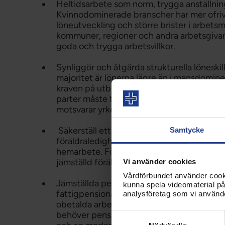
Heltidsarbete som norm, trygga anställnin
Kvinnodominerade branscher har mer ofrivil
löneutveckling och större brister i arbets
kommuner, regioner och andra arbetsgivar
goda och trygga arbetsvillkor.
Synliggör och åtgärda strukturella löneskil
majoritet är lönerna lägre än i mansdomine
kraven på utbildning, färdigheter och ans
parter måste ta sitt ansvar och bryta denna
motsvarar yrkets krav på hela arbetsmark
Säkerställ ett mer jämställt uttag av förä
Samtycke
föräldraledigheten, fyrtio procent av all 
hemarbete. För att bryta mönstret krävs at
jämställd föräldraförsäkring.
Vi använder cookies
Vårdförbundet använder cookie
Jämställda pensioner. Kvinnor har 31 proce
kunna spela videomaterial på 
fattigpensionärerna i Sverige är kvinnor. 
analysföretag som vi använd
obetalda arbetet krävs för jämställda pens
behöver pensionssystemet reformeras gen
Samtyckesval