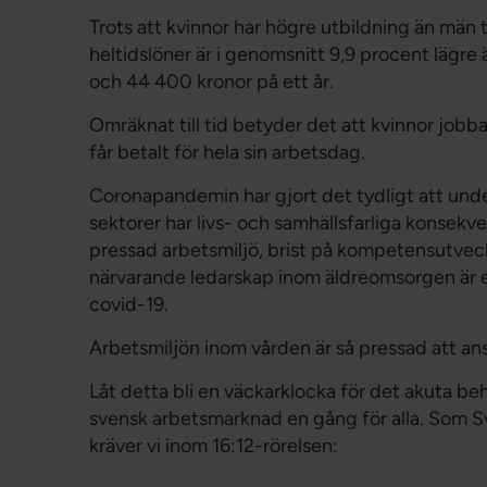
Trots att kvinnor har högre utbildning än män 
heltidslöner är i genomsnitt 9,9 procent lägr
och 44 400 kronor på ett år.
Omräknat till tid betyder det att kvinnor jobb
får betalt för hela sin arbetsdag.
Coronapandemin har gjort det tydligt att un
sektorer har livs- och samhällsfarliga konsekv
pressad arbetsmiljö, brist på kompetensutveck
närvarande ledarskap inom äldreomsorgen är en h
covid-19.
Arbetsmiljön inom vården är så pressad att ans
Låt detta bli en väckarklocka för det akuta beho
svensk arbetsmarknad en gång för alla. Som Sv
kräver vi inom 16:12-rörelsen: