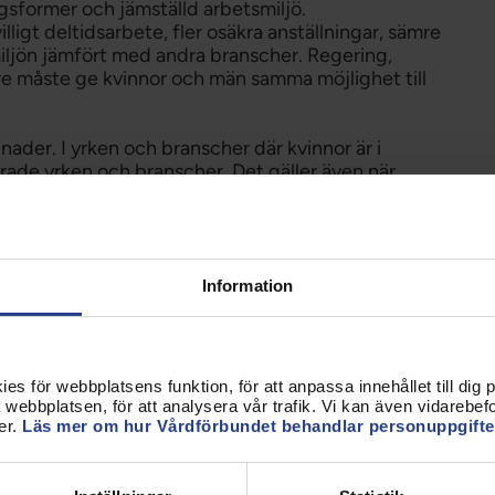
gsformer och jämställd arbetsmiljö.
ligt deltidsarbete, fler osäkra anställningar, sämre
miljön jämfört med andra branscher. Regering,
e måste ge kvinnor och män samma möjlighet till
lnader. I yrken och branscher där kvinnor är i
rade yrken och branscher. Det gäller även när
var är likvärdiga. Staten och arbetsmarknadens
 strukturella värdediskriminering så att löneläget
naden.
ldraledigheten. Män tar ut en knapp tredjedel av
Information
vab och utför varje dag en timme mindre obetalt
t regering och riksdag tar tydliga steg för en
s för webbplatsens funktion, för att anpassa innehållet till dig på
nt lägre pensioner än män och två tredjedelar av
webbplatsen, för att analysera vår trafik. Vi kan även vidarebefor
Jämställda löner och en jämnare fördelning av det
er.
Läs mer om hur Vårdförbundet behandlar personuppgifte
ioner, men en sådan förändring tar tid. Därför
om bland annat en höjning av pensionsavgiften