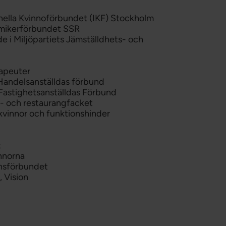
onella Kvinnoförbundet (IKF) Stockholm
emikerförbundet SSR
e i Miljöpartiets Jämställdhets- och
rapeuter
Handelsanställdas förbund
Fastighetsanställdas Förbund
l- och restaurangfacket
kvinnor och funktionshinder
t
nnorna
ansförbundet
 Vision