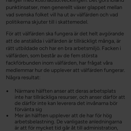
hänger med kostnadsutvecklingen. Det görs ibland
punktinsatser, men generellt växer glappet mellan
vad svenska folket vill ha ut av välfärden och vad
politikerna skjuter till i skattemedel.
För att välfärden ska fungera är det helt avgörande
att de anställda i välfärden är tillräckligt många, är
rätt utbildade och har en bra arbetsmiljö. Facken i
välfärden, som består av de fem största
fackförbunden inom välfärden, har frågat våra
medlemmar hur de upplever att välfärden fungerar.
Några resultat:
Närmare hälften anser att deras arbetsplats
inte har tillräckliga resurser, och anser därför att
de därför inte kan leverera det invånarna bör
förvänta sig
Mer än hälften upplever att de har för hög
arbetsbelastning. De vanligaste anledningarna
är att för mycket tid går åt till administration,