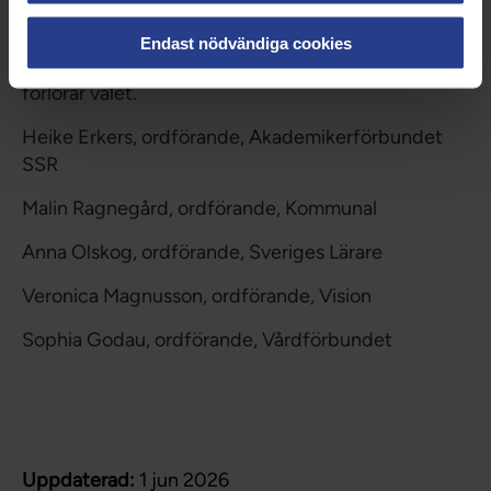
välfärden kan få ta så lite utrymme i debatten. Vår
uppmaning är därför till politikerna: ta de som
Endast nödvändiga cookies
arbetar i välfärden på allvar. Annars kanske ni
förlorar valet.
Heike Erkers, ordförande, Akademikerförbundet
SSR
Malin Ragnegård, ordförande, Kommunal
Anna Olskog, ordförande, Sveriges Lärare
Veronica Magnusson, ordförande, Vision
Sophia Godau, ordförande, Vårdförbundet
Uppdaterad:
1 jun 2026