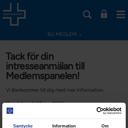
BLI MEDLEM
Tack för din
intresseanmälan till
Medlemspanelen!
Vi återkommer till dig med mer information.
Uppdaterad:
30 jun 2023
Dela sidan:
Samtycke
Information
Om