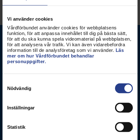
Vi använder cookies
Vårdförbundet använder cookies för webbplatsens
funktion, för att anpassa innehållet till dig på bästa sätt,
för att du ska kunna spela videomaterial på webbplatsen,
för att analysera vår trafik. Vi kan även vidarebefordra
information till de analysföretag som vi använder.
Läs
mer om hur Vårdförbundet behandlar
personuppgifter.
Vårdförbundet
Samtyckesval
Box 3260
Nödvändig
103 65
Stockholm
Besöksadress
Inställningar
Adolf Fredriks Kyrkogata 11
Statistik
Kontakta oss