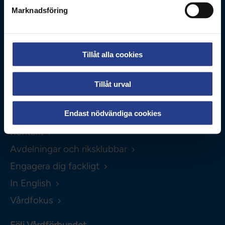
0771-420 420
Marknadsföring
Om webbplatsen
Personuppgifter
Tillåt alla cookies
Kakor
Tillåt urval
Hitta direkt
Endast nödvändiga cookies
Lönestatistik
Kontakt
Avdelningar och riksklubbar
Engagera dig fackligt
In English
Vårdfokus