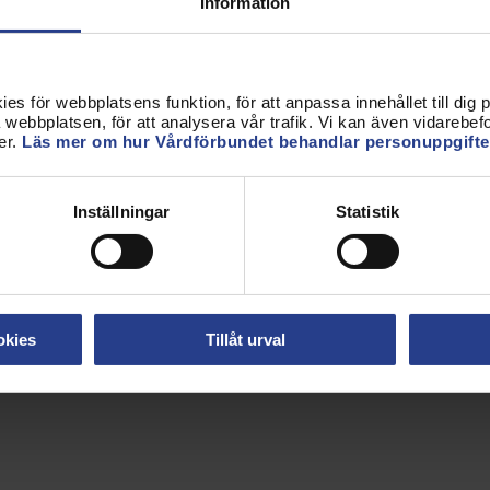
Information
s för webbplatsens funktion, för att anpassa innehållet till dig på
g
webbplatsen, för att analysera vår trafik. Vi kan även vidarebefor
er.
Läs mer om hur Vårdförbundet behandlar personuppgifte
ng
g
Inställningar
Statistik
ning
g
okies
Tillåt urval