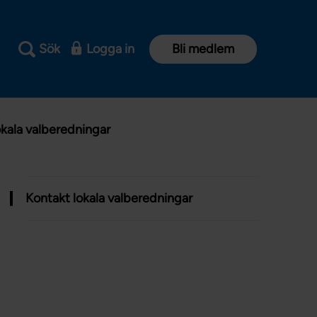
Sök
Logga in
Bli medlem
okala valberedningar
Kontakt lokala valberedningar