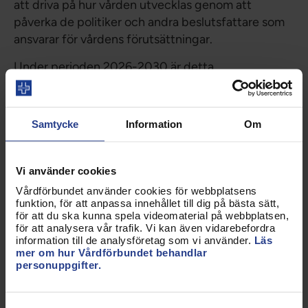
att driva på hur vården utvecklas genom att
påverka de politiker och andra beslutsfattare som
ansvarar för vårdens förutsättningar.
Under perioden 2026-2030 är detta
Vårdförbundets förbundsstyrelse:
Förbundsordförande
Samtycke
Information
Om
Sophia Godau,
Stockholm
Vi använder cookies
Vice ordförande
Vårdförbundet använder cookies för webbplatsens
funktion, för att anpassa innehållet till dig på bästa sätt,
Madelene Meramveliotaki,
Skåne
för att du ska kunna spela videomaterial på webbplatsen,
Anna Seiborg Kidell
för att analysera vår trafik. Vi kan även vidarebefordra
, Kronoberg
information till de analysföretag som vi använder.
Läs
mer om hur Vårdförbundet behandlar
Ledamöter
personuppgifter.
Amanda Barkarö,
Östergötland
Samtyckesval