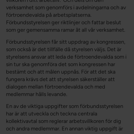
villkoren i ditt arbetsliv. Och dels om den
verksamhet som genomförs i avdelningarna och av
förtroendevalda på arbetsplatserna.
Förbundsstyrelsen ger riktlinjer och fattar beslut
som ger gemensamma ramar åt all vår verksamhet.
Förbundsstyrelsen får sitt uppdrag av kongressen,
som också är det tillfälle då styrelsen väljs. Det är
styrelsens ansvar att leda de förtroendevalda som i
sin tur ska genomföra det som kongressen har
bestämt och att målen uppnås. För att det ska
fungera krävs det att styrelsen säkerställer att
dialogen mellan förtroendevalda och med
medlemmar hålls levande.
En av de viktiga uppgifter som förbundsstyrelsen
har är att utveckla och teckna centrala
kollektivavtal som reglerar arbetsvillkoren för dig
och andra medlemmar. En annan viktig uppgift är