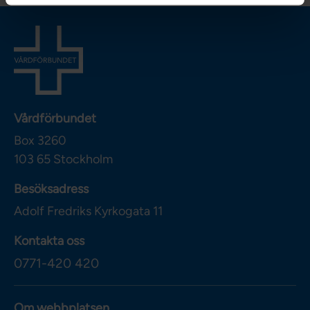
Vårdförbundet
Box 3260
103 65
Stockholm
Besöksadress
Adolf Fredriks Kyrkogata 11
Kontakta oss
0771-420 420
Om webbplatsen