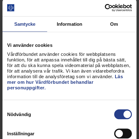
Samtycke
Information
Om
Beskrivning:
Vårdförbundets logotype
png-fil, RGB, digital
Vi använder cookies
användning
Vårdförbundet använder cookies för webbplatsens
funktion, för att anpassa innehållet till dig på bästa sätt,
för att du ska kunna spela videomaterial på webbplatsen,
Fotograf/Bildbyrå:
för att analysera vår trafik. Vi kan även vidarebefordra
Vårdförbundet
information till de analysföretag som vi använder.
Läs
mer om hur Vårdförbundet behandlar
personuppgifter.
Bredd & Höjd:
4500x1070px
Samtyckesval
Filstorlek:
51,29 kB
Nödvändig
Ladda hem bild
Inställningar