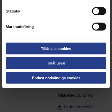
Statistik
Beskrivning:
Marknadsföring
Vårdförbundets logotyp
för extrema utrymmen i
färg. png-fil, RGB, digital
användning
Tillåt alla cookies
Fotograf/Bildbyrå:
Tillåt urval
Vårdförbundet
Bredd & Höjd:
Endast nödvändiga cookies
4500x1070px
Filstorlek:
55,27 kB
Ladda hem bild