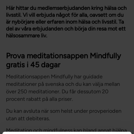
Här hittar du medlemserbjudanden kring hälsa och
livsstil. Vi vill erbjuda något för alla, oavsett om du
är nybörjare eller erfaren inom hälsa och livsstil. Ta
del av våra erbjudanden och börja din resa mot ett
hälsosammare liv.
Prova meditationsappen Mindfully
gratis i 45 dagar
Meditationsappen Mindfully har guidade
meditationer på svenska och du kan välja mellan
över 250 meditationer. Du får dessutom 20
procent rabatt på alla priser.
Du kan avsluta när som helst under provperioden
utan att debiteras.
Meditation och mindfulness kan bland annat hjälpa