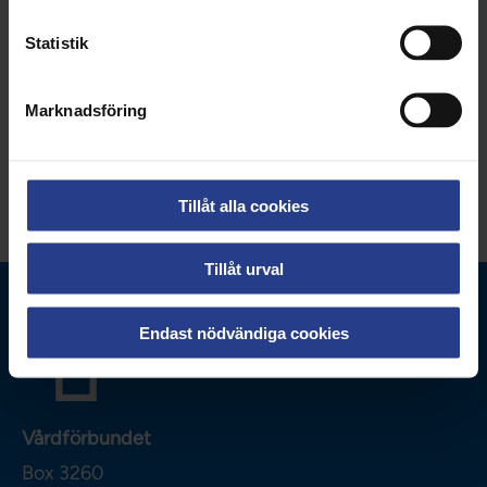
Uppdaterad:
17 jan 2025
Statistik
Kategorier:
Medlemsförmåner
Nationellt
Marknadsföring
Dela sidan:
Tillåt alla cookies
Tillåt urval
Endast nödvändiga cookies
Vårdförbundet
Box 3260