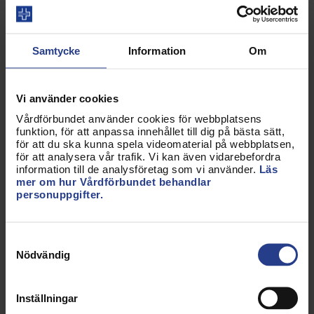
dig att sänka stress, förbättra sömn och öka fokus.
Meditationsappen Mindfully har det största
utbudet av guidade meditationer och kunskap
Samtycke
Information
Om
inom mindfulness på svenska, framtagna av
Sveriges ledande experter. Mindfully är både för
dig som vill lära dig att meditera och för dig som vill
Vi använder cookies
utvecklas. Appen har över 250 meditationer och
Vårdförbundet använder cookies för webbplatsens
det släpps nytt innehåll varje vecka.
funktion, för att anpassa innehållet till dig på bästa sätt,
för att du ska kunna spela videomaterial på webbplatsen,
för att analysera vår trafik. Vi kan även vidarebefordra
Mindfully finns att ladda hem för både iPhone och
information till de analysföretag som vi använder.
Läs
Android.
mer om hur Vårdförbundet behandlar
personuppgifter.
För att utnyttja erbjudandet registrerar du dig som
användare –
logga in här för att gå vidare till
Samtyckesval
Mindfullys webbplats för att registrera dig
.
Nödvändig
Provperiod och rabatt läggs till automatiskt.
Erbjudandet gäller endast nya användare.
Inställningar