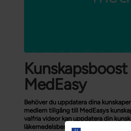
Kunskapsboost 
MedEasy
Behöver du uppdatera dina kunskape
medlem tillgång till MedEasys kunska
valfria videor kan uppdatera din kunsk
läkemedelsberäkning, sjukdomslära 