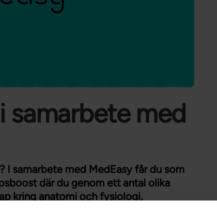
Förtroendevald
Student
Chef
i samarbete med
r? I samarbete med MedEasy får du som
psboost där du genom ett antal olika
ap kring anatomi och fysiologi,
samt EKG och en massa annat. Som