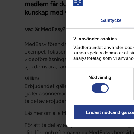
medlem får du 30 procent rabatt vid 
kunskap med videoföreläsningar!
Samtycke
Vad är MedEasy?
Vi använder cookies
MedEasy förenklar komplicerade ämnen med lätt
Vårdförbundet använder cookie
exempel, fokuserar på fakta och presenterar d
kunna spela videomaterial på 
analysföretag som vi använd
videoföreläsningar inom anatomi, fysiologi, l
sjukdomslära, farmakologi och en massa annat
Samtyckesval
Nödvändig
Villkor
Erbjudandet gäller alla medlemmar och kan in
gäller abonnemangen ”Kunskapsboost” eller ”
ta del av erbjudandet.
Läs mer om alla MedEasys tjänster
här
.
Endast nödvändiga co
För att ta del av erbjudandet behöver du an
ditt för- och efternamn på MedEasys hemsida.