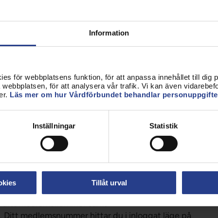
köp av kunskapsboost. Boosta din
Information
förståeliga förklaringar, skisser och konkreta
s för webbplatsens funktion, för att anpassa innehållet till dig på
etta med en stor portion humor. Här hittar du
webbplatsen, för att analysera vår trafik. Vi kan även vidarebefor
er.
Läs mer om hur Vårdförbundet behandlar personuppgifte
äkemedelsberäkning, EKG samt en hel del
.
Inställningar
Statistik
te kombineras med övriga rabatter. Erbjudandet
Månad”. Du behöver ditt medlemsnummer för att
okies
Tillåt urval
ge ditt medlemsnummer samt
 Ditt medlemsnummer hittar du i inloggat läge på