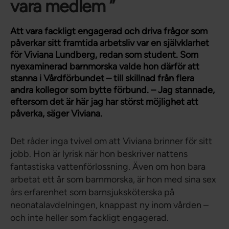
vara medlem ”
Att vara fackligt engagerad och driva frågor som
påverkar sitt framtida arbetsliv var en självklarhet
för Viviana Lundberg, redan som student. Som
nyexaminerad barnmorska valde hon därför att
stanna i Vårdförbundet – till skillnad från flera
andra kollegor som bytte förbund. – Jag stannade,
eftersom det är här jag har störst möjlighet att
påverka, säger Viviana.
Det råder inga tvivel om att Viviana brinner för sitt
jobb. Hon är lyrisk när hon beskriver nattens
fantastiska vattenförlossning. Även om hon bara
arbetat ett år som barnmorska, är hon med sina sex
års erfarenhet som barnsjuksköterska på
neonatalavdelningen, knappast ny inom vården –
och inte heller som fackligt engagerad.