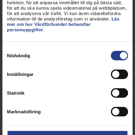
– Den viktigaste frågan för mig är att jag ska kunna
funktion, för att anpassa innehållet till dig på bästa sätt,
för att du ska kunna spela videomaterial på webbplatsen,
arbeta som barnmorska till den dag jag går i
för att analysera vår trafik. Vi kan även vidarebefordra
pension, och för att orka det krävs
information till de analysföretag som vi använder.
Läs
mer om hur Vårdförbundet behandlar
arbetstidsförkortning och bättre villkor. Här kan vi
personuppgifter.
inte vika oss eller backa, utan vi måste våga gå
framåt, och det har jag möjlighet att göra i
Vårdförbundet – från första dagen på
Samtyckesval
grundutbildningen till min sista arbetsdag som
Nödvändig
barnmorska.
Inställningar
Jag vill kunna arbeta som
barnmorska tills jag går i
Statistik
pension
Marknadsföring
Bli bättre på att fånga upp
barnmorskestudenter