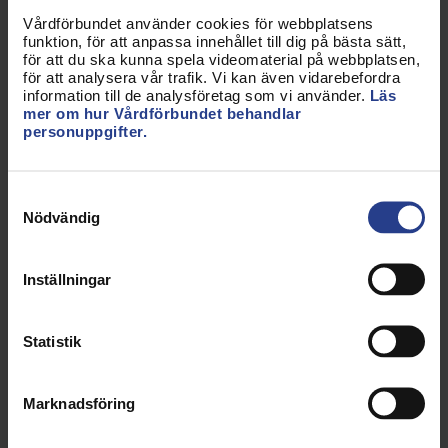
nå ökad synlighet.
Vårdförbundet använder cookies för webbplatsens
I övrigt är hon tydlig med vilka förändringar hon vill
funktion, för att anpassa innehållet till dig på bästa sätt,
för att du ska kunna spela videomaterial på webbplatsen,
se:
för att analysera vår trafik. Vi kan även vidarebefordra
– Bättre arbetsvillkor! Vi blir färre, många av oss får
information till de analysföretag som vi använder.
Läs
mer om hur Vårdförbundet behandlar
hoppa in och jobba extra och det blir allt vanligare
personuppgifter.
att röntgensjuksköterskor ersätts av sjuksköterskor
och ibland av undersköterskor. Tekniken utvecklas
hela tiden och då krävs det fler som har rätt
Samtyckesval
kompetens. Vi arbetar ändå med olika typer av
Nödvändig
strålning som, om den hanteras fel, kan göra mer
skada än nytta, säger Ebba.
Inställningar
Statistik
Andra medlemmar berättar:
Biomedicinska analytikern och
Marknadsföring
huvudskyddsombudet Emma ser till att studenter
får ordentlig upplärning