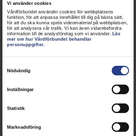
om patienterna. Och själv kan hon både vara en
Vi använder cookies
resurs för sina kollegor och få mer kunskap.
Vårdförbundet använder cookies för webbplatsens
funktion, för att anpassa innehållet till dig på bästa sätt,
– Jag lär mig mycket om mig själv, om
för att du ska kunna spela videomaterial på webbplatsen,
för att analysera vår trafik. Vi kan även vidarebefordra
organisationer och arbetsmiljö. Många har
information till de analysföretag som vi använder.
Läs
fördomar om att facket bara vill bråka, så är det
mer om hur Vårdförbundet behandlar
inte. Det handlar om att vara en samverkanspartner
personuppgifter.
med arbetsgivaren, om att ge och ta, säger hon.
Samtyckesval
Nödvändig
FATOU CEESAY BENGTSSONS TRE
FRÄMSTA SKÄL TILL ATT VARA
Inställningar
FÖRTROENDEVALD
Statistik
1. Du får möjlighet att vara delaktig i hela
beslutsprocessen, det vill säga innan
besluten tas, som rör dig, dina kollegor och
Marknadsföring
arbetsplatsen.