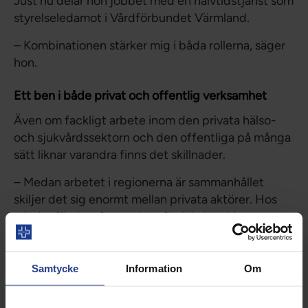
Just nu delar hon jobbet med en halvtidstjänst som
styrelseledamot i Vårdförbundet Värmland.
– Kombinationen stärker mig i båda rollerna, säger
hon.
Ett ben i både privat och offentlig verksamhet
Även om fackligt arbete inom den privata hälso-
och sjukvårdssektorn och den offentliga på många
sätt liknar varandra finns det skillnader.
– Medan arbetet i regionerna är sammanhållet
skiljer det sig enormt mellan privata aktörer. Hos
mindre företag fattas det ofta lokalt valda
skyddsombud, säger hon.
För Fatou handlar fackligt engagemang om att få
Samtycke
Information
Om
rätt förutsättningar för att göra ett bra jobb,
vårdpersonalen måste må bra för att kunna ta hand