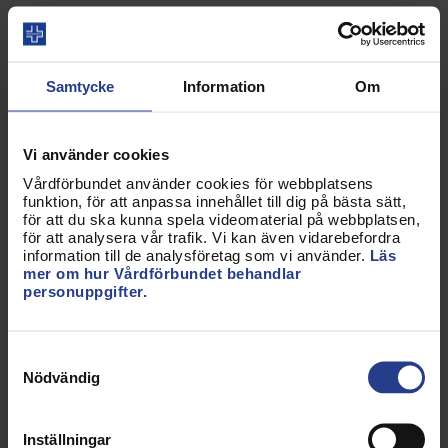
Ulrika Hedelind
Förbundsvalberedning
Avdelningsordförande, Örebro
Samtycke
Information
Om
Kongressombud, Örebro
Tel:
0196020334
Vi använder cookies
E-post:
ulrika.hedelind@vardforbundet.se
Vårdförbundet använder cookies för webbplatsens
funktion, för att anpassa innehållet till dig på bästa sätt,
för att du ska kunna spela videomaterial på webbplatsen,
för att analysera vår trafik. Vi kan även vidarebefordra
information till de analysföretag som vi använder.
Läs
Magnus Hermansson
mer om hur Vårdförbundet behandlar
personuppgifter.
Förbundsvalberedning
Avdelningsvalberedning, Västra Götaland
Samtyckesval
Logga in för att se kontaktuppgifter
Nödvändig
Inställningar