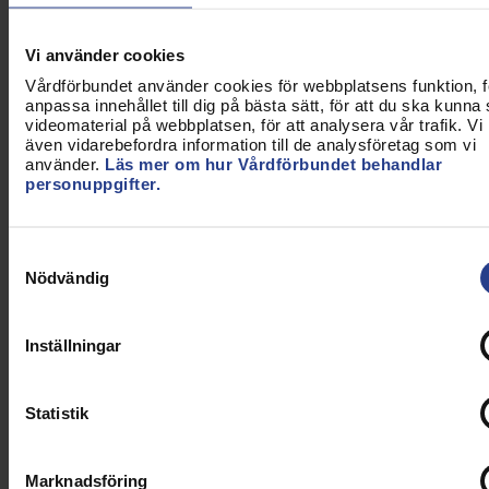
Vi använder cookies
Vårdförbundet använder cookies för webbplatsens funktion, fö
anpassa innehållet till dig på bästa sätt, för att du ska kunna
videomaterial på webbplatsen, för att analysera vår trafik. Vi
även vidarebefordra information till de analysföretag som vi
använder.
Läs mer om hur Vårdförbundet behandlar
personuppgifter.
Samtyckesval
Nödvändig
Akademisk specialisttjänstgöring
och karriärbyte
Inställningar
Samtal om akademisk specialisttjänstgöring och
om vilka möjligheter det ger för medlem och
Statistik
arbetsplatsen.
Lyssna på poddavsnittet och se filmen!
Marknadsföring