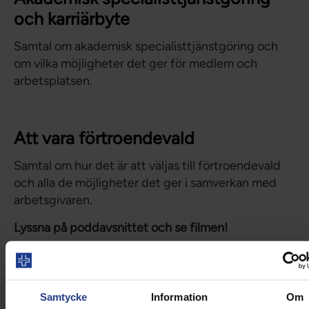
och karriärbyte
Samtal om akademisk specialisttjänstgöring och
om vilka möjligheter det ger för medlem och
arbetsplatsen.
Att vara förtroendevald
Samtal om hur det är att väljas till förtroendevald
och alla de möjligheter det ger i samverkan med
arbetsgivaren.
Lyssna på poddavsnittet och se filmen!
Samtycke
Information
Om