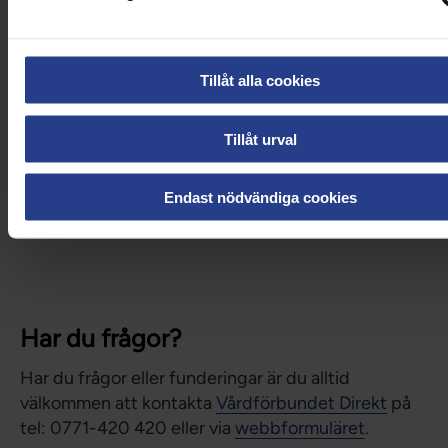
Tillåt alla cookies
Tillåt urval
Endast nödvändiga cookies
Har du frågor?
Har du frågor eller funderingar är du alltid
välkommen att kontakta
Vårdförbundet Direkt
på
tel: 0771-420 420 eller via
webbformuläret
.