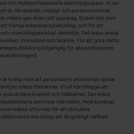
re och multiprofessionella ledningsgrupper. Vi ser
som är närvarande, modigt och personcentrerat.
de måste ges stöd i sitt uppdrag. Staten bör som
 att främja ledarskapsutveckling, och för att
ar och utvecklingsinriktad vårdmiljö. Det krävs också
mverkan, innovation och lärande. För att göra detta
rskapsutbildning tillgänglig för alla professioner
rsutbildningen).
är tydlig med att personalens arbetsmiljö spelar
smiljön måste förbättras. Vi vill här tillägga att
 sjukvårdens kvalitet och hållbarhet. Det krävs
r medarbetarna som hela människor, med kunskap,
oren måste utformas för att stimulera
ktivavtal ska stödja ett långsiktigt hållbart