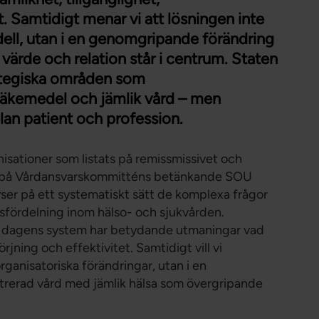
Förtroendevald
. Samtidigt menar vi att lösningen inte
Student
dell, utan i en genomgripande förändring
Chef
 värde och relation står i centrum. Staten
rategiska områden som
 läkemedel och jämlik vård – men
an patient och profession.
nisationer som listats på remissmissivet och
r på Vårdansvarskommitténs betänkande SOU
er på ett systematiskt sätt de komplexa frågor
fördelning inom hälso- och sjukvården.
t dagens system har betydande utmaningar vad
rjning och effektivitet. Samtidigt vill vi
organisatoriska förändringar, utan i en
rerad vård med jämlik hälsa som övergripande