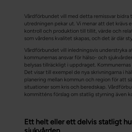
Vårdförbundet vill med detta remissvar bidra t
utredningen pekar ut. Vi menar att det krävs e
kontroll och produktion till tillit, värde och re
som vårdens kvalitet skapas, och det är där s
Vårdförbundet vill inledningsvis understryka a
kommunernas ansvar för hälso- och sjukvården 
belysas tillräckligt i uppdraget. Kommunernas
Det visar till exempel de nya skrivningarna i
planering mellan kommun och region för att 
situationer som kris och beredskap. Vårdförbun
kommitténs förslag om statlig styrning även
Ett helt eller ett delvis statlig
sjukvården