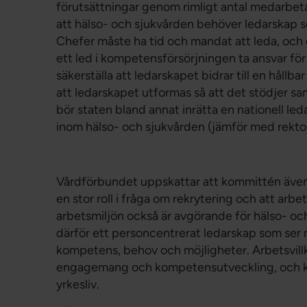
förutsättningar genom rimligt antal medarbeta
att hälso- och sjukvården behöver ledarskap 
Chefer måste ha tid och mandat att leda, och 
ett led i kompetensförsörjningen ta ansvar för
säkerställa att ledarskapet bidrar till en hållb
att ledarskapet utformas så att det stödjer sa
bör staten bland annat inrätta en nationell leda
inom hälso- och sjukvården (jämför med rekto
Vårdförbundet uppskattar att kommittén även 
en stor roll i fråga om rekrytering och att arbet
arbetsmiljön också är avgörande för hälso- och
därför ett personcentrerat ledarskap som se
kompetens, behov och möjligheter. Arbetsvillk
engagemang och kompetensutveckling, och kolle
yrkesliv.