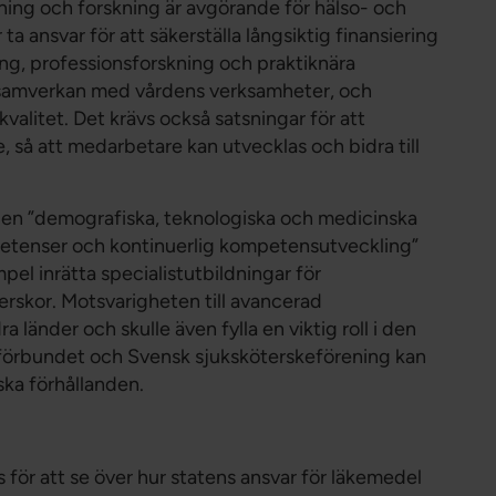
dning och forskning är avgörande för hälso- och
a ansvar för att säkerställa långsiktig finansiering
ng, professionsforskning och praktiknära
a samverkan med vårdens verksamheter, och
kvalitet. Det krävs också satsningar för att
e, så att medarbetare kan utvecklas och bidra till
den ”demografiska, teknologiska och medicinska
petenser och kontinuerlig kompetensutveckling”
mpel inrätta specialistutbildningar för
rskor. Motsvarigheten till avancerad
a länder och skulle även fylla en viktig roll i den
förbundet och Svensk sjuksköterskeförening kan
ka förhållanden.
 för att se över hur statens ansvar för läkemedel