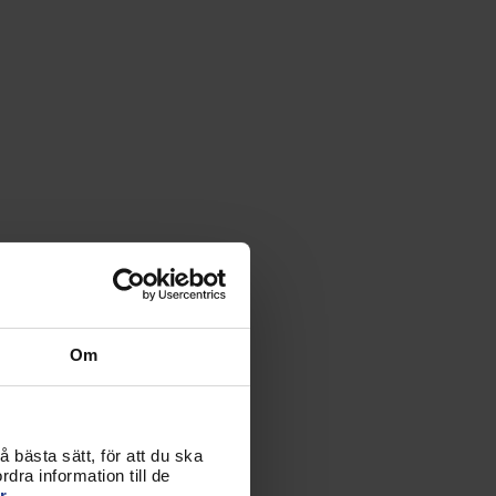
Om
 bästa sätt, för att du ska
dra information till de
r.