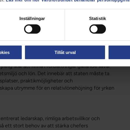
ansvar för hälso- och sjukvårdens
 de närmare formerna för detta.
Inställningar
Statistik
bör ta ett utökat ansvar för hälso- och sjukvårdens
 sjuksköterskor, barnmorskor, biomedicinska
ch hotar hälso- och sjukvårdens kvalitet och
okies
Tillåt urval
mpetensförsörjningen är komplex. Vårdförbundet
rjning står att finna i förbättringar gällande såväl
betsmiljö och lön. Det innebär att staten måste ta
gsplatser, praktikmöjligheter och
 skapa utrymme för en relativlönehöjning för yrken
trerat ledarskap, rimliga arbetsvillkor och
å ett stort behov av att stärka chefers