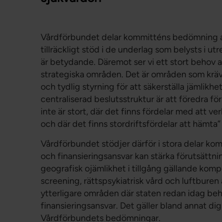
Vårdförbundet delar kommitténs bedömning at
tillräckligt stöd i de underlag som belysts i 
är betydande. Däremot ser vi ett stort behov av
strategiska områden. Det är områden som kräve
och tydlig styrning för att säkerställa jämlikh
centraliserad beslutsstruktur är att föredra f
inte är stort, där det finns fördelar med att v
och där det finns stordriftsfördelar att hämta” 
Vårdförbundet stödjer därför i stora delar ko
och finansieringsansvar kan stärka förutsättn
geografisk ojämlikhet i tillgång gällande komp
screening, rättspsykiatrisk vård och luftbure
ytterligare områden där staten redan idag behö
finansieringsansvar. Det gäller bland annat dig
Vårdförbundets bedömningar.