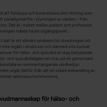
ill att fördjupa och konkretisera den riktning som
tt paradigmskifte i styrningen av vården – från
lation. Det är i mötet mellan patient och profession
tyrningen måste ha sin utgångspunkt.
tt det är ett allmänt problem för utredningen att
inte ingått i direktivet och därmed inte kunnat
 ansvar för hälso- och sjukvård är idag betydande.
 hälso- och sjukvårdslagen om krav på en gemensam
säkerställa en sammanhängande vårdkedja i
det utgår därför ifrån att en vidare behandling av
 kommer adressera kommunerna.
t huvudmannaskap för hälso- och