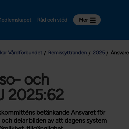
edlemskapet
Råd och stöd
Mer
Kontakt
Avdelningar och riksklubbar
rkar Vårdförbundet
Remissyttranden
2025
Ansvare
Om Vårdförbundet
Press
Aktiviteter och utbildningar
lso- och
För dig som är:
U 2025:62
Sjuksköterska
Barnmorska
skommitténs betänkande Ansvaret för
Röntgensjuksköterska
och delar bilden av att dagens system
Biomedicinsk analytiker
mlikhet, tillgänglighet,