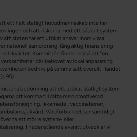
t ett helt statligt huvudmannaskap inte har
utredningen och att riskerna med ett sådant system
 att staten tar ett utökat ansvar inom vissa
r nationell samordning, långsiktig finansiering
et och kvalitet. Kommittén finner också att ”en
ör verksamheter där behovet av lokal anpassning
erksamheten bedrivs på samma sätt överallt i landet
(s.95).
mmitténs bedömning att ett utökat statligt system-
ingarna att komma till rätta med omotiverad
etensförsörjning, läkemedel, vaccinationer,
n ambulanssjukvård. Vårdförbundet ser samtidigt
ver ta ett större system- eller
italisering. I nedanstående avsnitt utvecklar vi