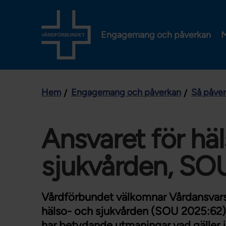
Engagemang och påverkan
M
Hem
Engagemang och påverkan
Så påve
Ansvaret för hä
sjukvården, SO
Vårdförbundet välkomnar Vårdansvar
hälso- och sjukvården (SOU 2025:62) 
har betydande utmaningar vad gäller jä