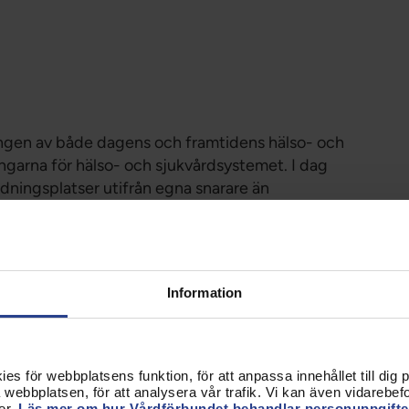
gen av både dagens och framtidens hälso- och
ingarna för hälso- och sjukvårdsystemet. I dag
ildningsplatser utifrån egna snarare än
r till ett effektivt system. Kommittén ser därför
mensionering i utbildningen av hälso- och
 behöver bidra till det samlade nationella
ågan om kompetensförsörjningen är komplex och så
Information
finns en enkel åtgärd eller lösning att pröva. Mot
 ett hållbart hälso- och sjukvårdssystem måste
en utvärderas och föreslagna insatser som har
rerna genomföras. Vårdpersonalens arbetsmiljö
s för webbplatsens funktion, för att anpassa innehållet till dig på
tsmiljön måste förbättras.
webbplatsen, för att analysera vår trafik. Vi kan även vidarebefor
er.
Läs mer om hur Vårdförbundet behandlar personuppgifte