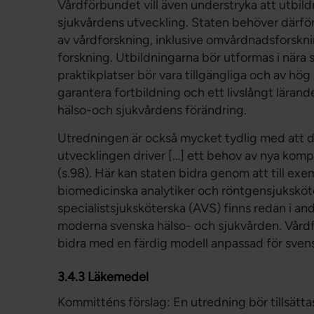
Vårdförbundet vill även understryka att utbil
sjukvårdens utveckling. Staten behöver därför t
av vårdforskning, inklusive omvårdnadsforskni
forskning. Utbildningarna bör utformas i när
praktikplatser bör vara tillgängliga och av hög 
garantera fortbildning och ett livslångt lärand
hälso-och sjukvårdens förändring.
Utredningen är också mycket tydlig med att 
utvecklingen driver […] ett behov av nya kom
(s.98). Här kan staten bidra genom att till exe
biomedicinska analytiker och röntgensjuksköte
specialistsjuksköterska (AVS) finns redan i andr
moderna svenska hälso- och sjukvården. Vård
bidra med en färdig modell anpassad för svens
3.4.3 Läkemedel
Kommitténs förslag: En utredning bör tillsättas