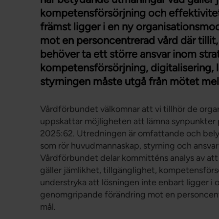
kompetensförsörjning och effektivitet
främst ligger i en ny organisationsmo
mot en personcentrerad vård där tillit,
behöver ta ett större ansvar inom st
kompetensförsörjning, digitalisering,
styrningen måste utgå från mötet mell
Vårdförbundet välkomnar att vi tillhör de orga
uppskattar möjligheten att lämna synpunkte
2025:62. Utredningen är omfattande och belys
som rör huvudmannaskap, styrning och ansvars
Vårdförbundet delar kommitténs analys av at
gäller jämlikhet, tillgänglighet, kompetensförsö
understryka att lösningen inte enbart ligger i 
genomgripande förändring mot en personcent
mål.