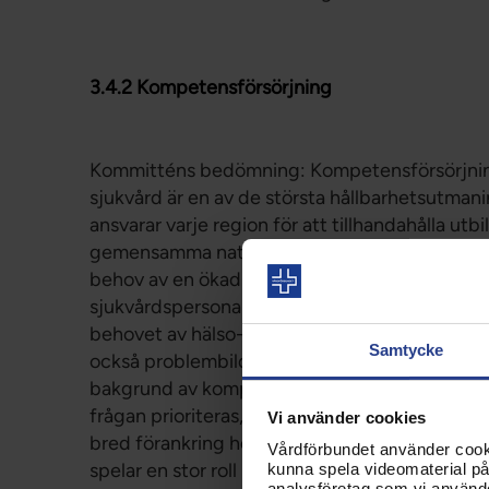
3.4.2 Kompetensförsörjning
Kommitténs bedömning: Kompetensförsörjnin
sjukvård är en av de största hållbarhetsutman
ansvarar varje region för att tillhandahålla utb
gemensamma nationella behov, vilket inte bidra
behov av en ökad nationell samordning och di
sjukvårdspersonal där varje huvudman tydligare
behovet av hälso- och sjukvårdspersonal. Fr
Samtycke
också problembilden. Det betyder att det inte 
bakgrund av kompetensförsörjningens vikt för
frågan prioriteras, pågående utvecklingsarbet
Vi använder cookies
bred förankring hos hälso- och sjukvårdsaktö
Vårdförbundet använder cookie
spelar en stor roll i fråga om rekrytering. Arbe
kunna spela videomaterial på 
analysföretag som vi använd