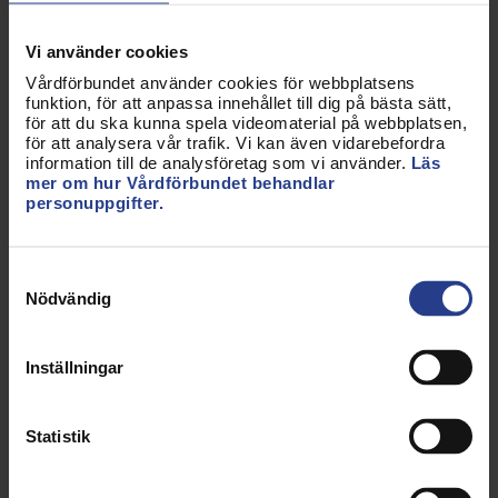
Bilaga 1 känns ofärdig utifrån förslaget i
Vi använder cookies
konsekvensutredningen att korta ner
utbildningsinnehåll. I nuläget är det svårt att med
Vårdförbundet använder cookies för webbplatsens
funktion, för att anpassa innehållet till dig på bästa sätt,
säkerhet tyda vilket innehåll som kvarstår vid en
för att du ska kunna spela videomaterial på webbplatsen,
förändring från 50 yhp till 40 yhp. Vi kan inte jämka
för att analysera vår trafik. Vi kan även vidarebefordra
information till de analysföretag som vi använder.
Läs
på utbildningsinnehåll för att anpassa en
mer om hur Vårdförbundet behandlar
specialistutbildning inom omställningsavtalet.
personuppgifter.
Förbundet tillstyrker att det är ett behov och
efterfrågan på specialistutbildad undersköterska
Samtyckesval
inom vård och omsorg av äldre. Undersköterska
Nödvändig
och specialistutbildad undersköterska är en
utbildning på gymnasie- och yrkeshögskolenivå –
Inställningar
viktigt att den specialistutbildade undersköterskan
får tillräckliga kunskaper och färdigheter för en
självständig yrkesroll.
Statistik
Förbundet vill förtydliga att sjuksköterska och