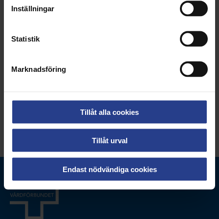
24 sep 2021
Inställningar
Statistik
Marknadsföring
1
2
3
4
Nästa
Tillåt alla cookies
Tillåt urval
Endast nödvändiga cookies