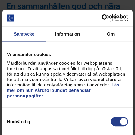
En sammanhållen god och nära
vård för barn och unga
27 sep 2021
Samtycke
Information
Om
Vi använder cookies
Remissvar
Ett nationellt sammanhållet
Vårdförbundet använder cookies för webbplatsens
funktion, för att anpassa innehållet till dig på bästa sätt,
system för kunskapsbaserad vård
för att du ska kunna spela videomaterial på webbplatsen,
för att analysera vår trafik. Vi kan även vidarebefordra
24 sep 2021
information till de analysföretag som vi använder.
Läs
mer om hur Vårdförbundet behandlar
personuppgifter.
Remissvar
Samtyckesval
Bättre möjligheter för elever att
Nödvändig
nå kunskapskraven