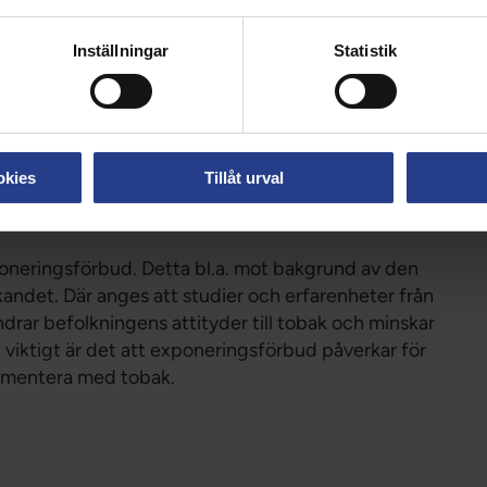
eller "privat" lekplats.
Inställningar
Statistik
områden utomhus skulle kunna vara rökfria. Av den
att det i vissa delstater i USA införts rökfria
Dessa exempel skulle kunna tjäna som förebilder
n också överväga om inte sjukhusområden skulle
okies
Tillåt urval
xponeringsförbud. Detta bl.a. mot bakgrund av den
andet. Där anges att studier och erfarenheter från
drar befolkningens attityder till tobak och minskar
viktigt är det att exponeringsförbud påverkar för
rimentera med tobak.