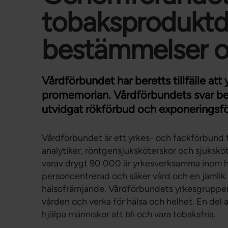
tobaksproduktdi
bestämmelser o
Vårdförbundet har beretts tillfälle att
promemorian. Vårdförbundets svar beg
utvidgat rökförbud och exponeringsfö
Vårdförbundet är ett yrkes- och fackförbund 
analytiker, röntgensjuksköterskor och sjuksk
varav drygt 90 000 är yrkesverksamma inom hä
personcentrerad och säker vård och en jämlik hä
hälsofrämjande. Vårdförbundets yrkesgrupper 
vården och verka för hälsa och helhet. En del 
hjälpa människor att bli och vara tobaksfria.