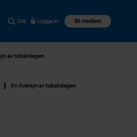
Sök
Logga in
Bli medlem
syn av tobakslagen
En översyn av tobakslagen