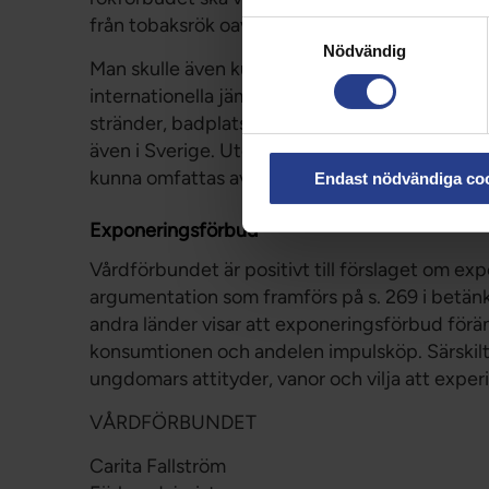
från tobaksrök oavsett om de leker på en allmän 
Samtyckesval
Nödvändig
Man skulle även kunna överväga om ytterliga 
internationella jämförelsen framgår exempelvis 
stränder, badplatser, parker och djurparker. 
även i Sverige. Utöver dessa områden bör ma
kunna omfattas av rökförbud.
Endast nödvändiga co
Exponeringsförbud
Vårdförbundet är positivt till förslaget om e
argumentation som framförs på s. 269 i betänk
andra länder visar att exponeringsförbud förän
konsumtionen och andelen impulsköp. Särskilt 
ungdomars attityder, vanor och vilja att expe
VÅRDFÖRBUNDET
Carita Fallström