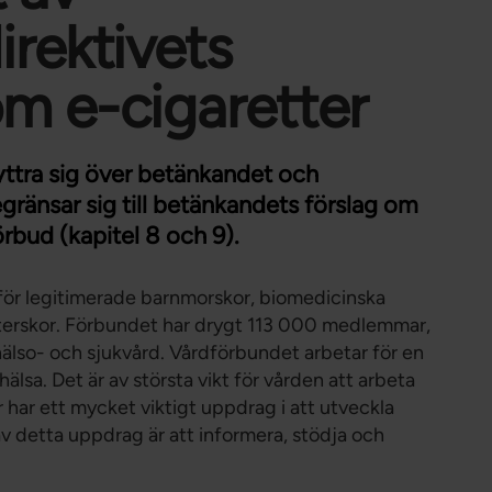
Förtroendevald
rektivets
Student
Chef
m e-cigaretter
 yttra sig över betänkandet och
ränsar sig till betänkandets förslag om
rbud (kapitel 8 och 9).
för legitimerade barnmorskor, biomedicinska
öterskor. Förbundet har drygt 113 000 medlemmar,
lso- och sjukvård. Vårdförbundet arbetar för en
lsa. Det är av största vikt för vården att arbeta
har ett mycket viktigt uppdrag i att utveckla
av detta uppdrag är att informera, stödja och