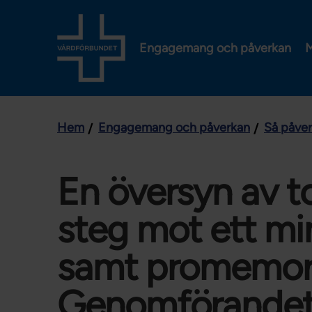
Engagemang och påverkan
M
Hem
Engagemang och påverkan
Så påve
En översyn av 
steg mot ett mi
samt promemor
Genomförandet