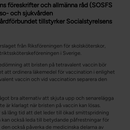
Förtroendevald
ens föreskrifter och allmänna råd (SOSFS
Student
so- och sjukvården
Chef
årdförbundet tillstyrker Socialstyrelsens
laget från Riksföreningen för skolsköterskor,
triktssköterskeföreningen i Sverige.
edömning att bristen på tetravalent vaccin bör
 att ordinera läkemedel för vaccination i enlighet
alent vaccin och vid vaccination separera den
ågot bra alternativ att skjuta upp och senarelägga
te är klarlagt när bristen på vaccin kan lösas.
så lång tid att det leder till ökad smittspridning
 kan också leda till betydande påfrestningar för
n den också påverka de medicinska delarna av