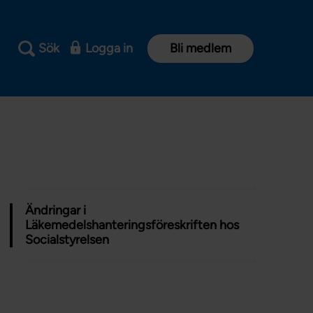
Sök
Logga in
Bli medlem
Ändringar i
Läkemedelshanteringsföreskriften hos
Socialstyrelsen