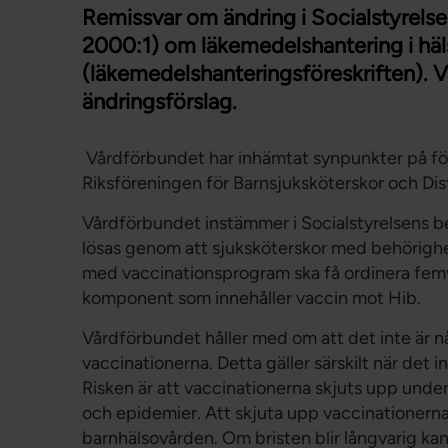
Remissvar om ändring i Socialstyrels
2000:1) om läkemedelshantering i häl
(läkemedelshanteringsföreskriften). V
ändringsförslag.
Vårdförbundet har inhämtat synpunkter på förs
Riksföreningen för Barnsjuksköterskor och Dis
Vårdförbundet instämmer i Socialstyrelsens b
lösas genom att sjuksköterskor med behörighet
med vaccinationsprogram ska få ordinera femv
komponent som innehåller vaccin mot Hib.
Vårdförbundet håller med om att det inte är n
vaccinationerna. Detta gäller särskilt när det in
Risken är att vaccinationerna skjuts upp under 
och epidemier. Att skjuta upp vaccinationerna
barnhälsovården. Om bristen blir långvarig ka