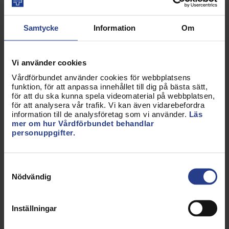
Maria Sedemark, styrelseledamot för HBTQ-
sjuksköterskorna, berättar om vad det kan
innebära att inte ingå i heteronormen.
Samtycke
Information
Om
Kent Wisti, universitetspräst och satirtecknare,
skriver om andlighet och kommenterar varje
kapitel med sina pricksäkra teckningar.
Vi använder cookies
Kawa Zolfagary, skribent och debattör, skriver
Vårdförbundet använder cookies för webbplatsens
om vithetsnormen, hur den märks i vården och
funktion, för att anpassa innehållet till dig på bästa sätt,
på andra håll i samhället.
för att du ska kunna spela videomaterial på webbplatsen,
för att analysera vår trafik. Vi kan även vidarebefordra
information till de analysföretag som vi använder.
Läs
Handledning till antologin
mer om hur Vårdförbundet behandlar
personuppgifter.
Det finns en handledning till antologin om du och
dina kolleger vill använda den i en studiecirkel,
Samtyckesval
bokcirkel eller som inspiration till debatt om genus
Nödvändig
och normer. Du kan beställa eller skriva ut
handledningen i medlemsbutiken. Sök på
"genusyrsel".
Inställningar