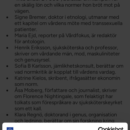
en skälig lön och vilka normer hon bröt mot på
vägen.
Signe Bremer, doktor i etnologi, utmanar med
ett kapitel om vårdens möte med transsexuella
patienter.
Maria Ejd, reporter på Vårdfokus, är redaktör
för antologin.
Henrik Eriksson, sjuksköterska och professor,
skriver om vårdande män, mod, maskuliniteter
och genusyrsel.
Sofia B Karlsson, jämlikhetskonsult, berättar om
vad normkritik är kopplat till vårdens vardag.
Katrine Kielos, skribent, ifrågasätter ekonomin
som norm.
Åsa Moberg, författare och journalist, skriver
om Florence Nightingale, som felaktigt har
tolkats som förespråkare av sjuksköterskeyrket
som ett kall.
Klara Regnö, doktorand i genus, organisation
och ledning, berättar om sin forskning kring
chefskapets könsmärkta villkor.