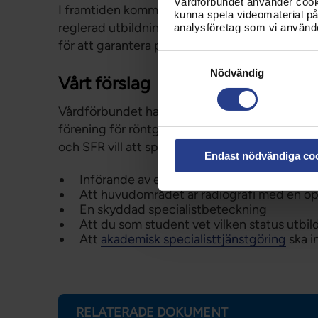
Vårdförbundet använder cookie
I framtiden kommer samtliga legitimationsyrk
kunna spela videomaterial på 
reglerad utbildning. Detta med tanke på befo
analysföretag som vi använd
för att garantera patientens säkerhet.
Samtyckesval
Nödvändig
Vårt förslag
Vårdförbundet har arbetat fram förslaget i n
förening för röntgensjuksköterskor, SFR. Här
och SFR vill att specialistutbildningarna för r
Endast nödvändiga co
Införande av en reglerad specialistutbildn
Att huvudområdet är radiografi med en öp
En skyddad specialistbeteckning
Att du som student vet vilken status utbil
Att
akademisk specialisttjänstgöring
ska i
RELATERADE DOKUMENT