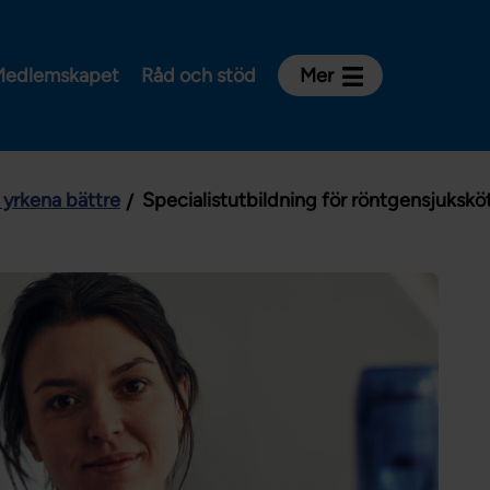
edlemskapet
Råd och stöd
Mer
Kontakt
Avdelningar och riksklubbar
i yrkena bättre
Specialistutbildning för röntgensjukskö
Om Vårdförbundet
Press
Aktiviteter och utbildningar
För dig som är:
Sjuksköterska
Barnmorska
Röntgensjuksköterska
Biomedicinsk analytiker