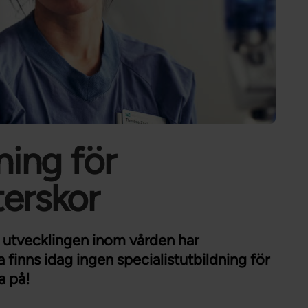
Förtroendevald
Student
Chef
ning för
erskor
a utvecklingen inom vården har
finns idag ingen specialistutbildning för
a på!