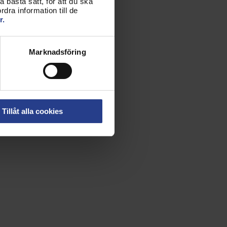
 bästa sätt, för att du ska
dra information till de
r.
Marknadsföring
Tillåt alla cookies