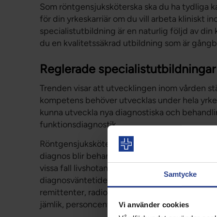
Som röntgensjuksköterska ska du ha tydliga kar
för din yrkeskarriär om du vill arbeta kliniskt
specialistutbildning är en naturlig följd av din
du en kvalitetssäkrad utbildning som är gångba
Reglerade specialistutbildningar
Trenden visar att utvecklingen inom vården stäl
kompetens behöver utvecklas under hela yrkes
kunna utveckla nya diagnostiska och behandl
funktionsdiagnostik.
Röntgensjuksköterskeprofessionen har en centr
diagnos blir behandling och vårdande av patien
vissa fall livshotande. För att regionerna ska 
Samtycke
diagnosväntetiden vara kort. Specialistutbild
remittenter, radiologer, övriga medarbetare och
jämlik, personcentrerad och nära vård i hela S
Vi använder cookies