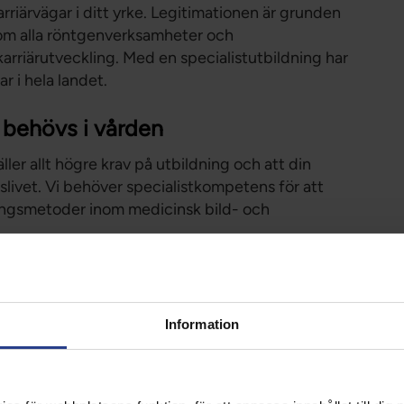
riärvägar i ditt yrke. Legitimationen är grunden
 inom alla röntgenverksamheter och
 karriärutveckling. Med en specialistutbildning har
r i hela landet.
 behövs i vården
ler allt högre krav på utbildning och att din
livet. Vi behöver specialistkompetens för att
ingsmetoder inom medicinsk bild- och
al funktion i vårdkedjan. Utan rätt och tidig
ten inte bara felaktigt, utan skadlig och även i
kunna hålla vårdgarantin, så måste
Information
ning för röntgensjuksköterskor gynnar patienter,
 samhället i allmänhet. Det kan även bidra till en
verige.