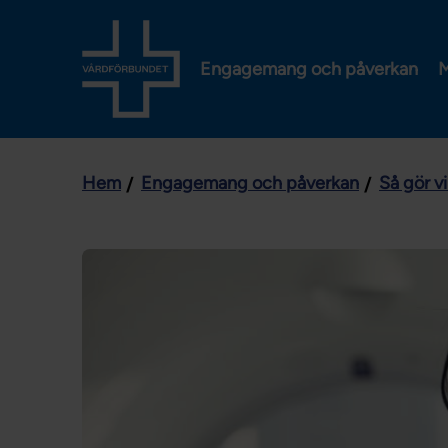
Engagemang och påverkan
M
Hem
Engagemang och påverkan
Så gör v