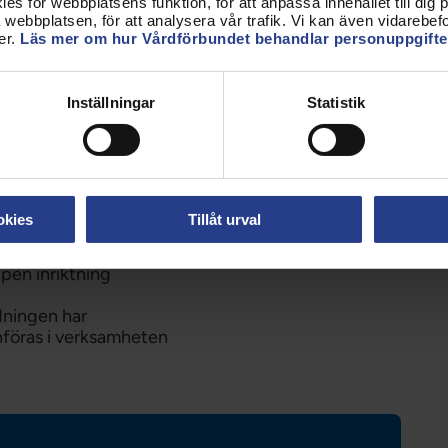
s för webbplatsens funktion, för att anpassa innehållet till dig på
en behöva specialister som har genomgått
webbplatsen, för att analysera vår trafik. Vi kan även vidarebefor
lkningens rätt till kunskap om vem de möter samt
er.
Läs mer om hur Vårdförbundet behandlar personuppgifte
Inställningar
Statistik
ära samarbete med yrkesföreningen Svensk
 är en kort sammanfattning av hur Vårdförbundet
öntgensjuksköterskor ska regleras:
okies
Tillåt urval
ing på avancerad nivå
pen inriktning
dningen har
nföras i verksamheten