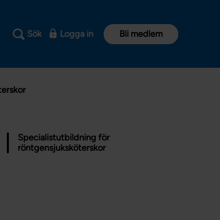
Sök
Logga in
Bli medlem
terskor
Specialistutbildning för
röntgensjuksköterskor