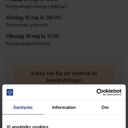
Kongressen invigs i plenum
Söndag 15 maj kl. 08:00
Personval i plenum
Måndag 16 maj kl. 11:00
Kongressavslutning
Klicka här för att komma till
livesändningen
Samtycke
Information
Om
Följ kongressen i våra sociala
Vi använder cookies