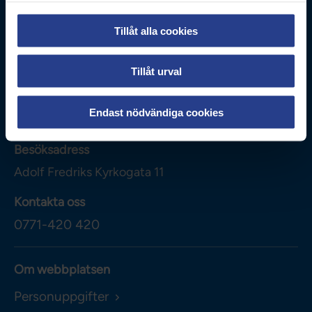
Tillåt alla cookies
Tillåt urval
Vårdförbundet
Box 3260
Endast nödvändiga cookies
103 65
Stockholm
Besöksadress
Adolf Fredriks Kyrkogata 11
Kontakta oss
0771-420 420
Om webbplatsen
Personuppgifter