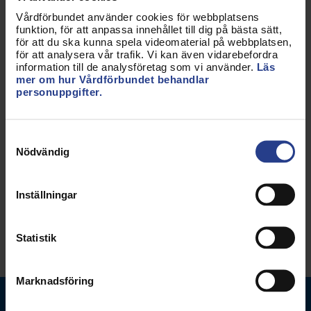
kanaler
Vårdförbundet använder cookies för webbplatsens
funktion, för att anpassa innehållet till dig på bästa sätt,
Instagram
för att du ska kunna spela videomaterial på webbplatsen,
Facebook
för att analysera vår trafik. Vi kan även vidarebefordra
Linked in
information till de analysföretag som vi använder.
Läs
Twitter
mer om hur Vårdförbundet behandlar
personuppgifter.
Uppdaterad:
2 okt 2025
Samtyckesval
Kategorier:
Påverkan
Engagemang
Nödvändig
Om Vårdförbundet
Nationellt
Inställningar
Dela sidan:
Statistik
Marknadsföring