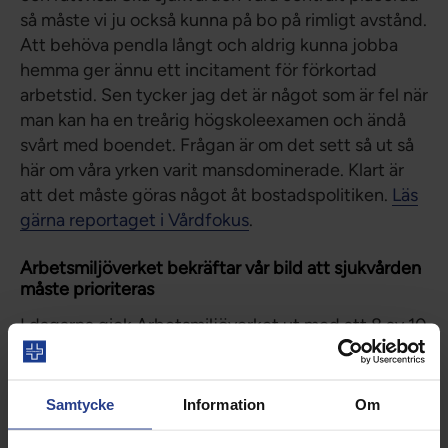
så måste vi ju också kunna på bo på rimligt avstånd.
Att behöva pendla långt och aldrig kunna jobba
hemma ger ännu ett incitament för förkortad
arbetstid. Sen tycker jag det är något som är fel när
man kan ha en treårig högskoleexamen och ändå
svårt med boendet. Frågan är om det sett så ut så
här om våra yrken varit mansdominerade. Klart är
att det måste göras något åt bostadspolitiken.
Läs
gärna reportaget i Vårdfokus
.
Arbetsmiljöverket bekräftar vår bild att sjukvården
måste prioriteras
I dagarna gick Arbetsmiljöverket ut med att 8 av 10
akutsjukhus inte lever upp till arbetsmiljölagen för
att skydda medarbetarna från ohälsa. Detsamma
gäller 7 av 10 vårdcentraler. Det är oacceptabelt
Samtycke
Information
Om
men också en bekräftelse på något vi i