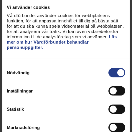
Vårdförbundet länge uppmärksammat – att
Vi använder cookies
sjukvården inte får de resurser som behövs. Det
handlar inte om att springa fortare. Det handlar om
Vårdförbundet använder cookies för webbplatsens
funktion, för att anpassa innehållet till dig på bästa sätt,
att ge oss förutsättningar till ett bra jobb, med
för att du ska kunna spela videomaterial på webbplatsen,
tillräcklig bemanning med rätt kompetens och
för att analysera vår trafik. Vi kan även vidarebefordra
information till de analysföretag som vi använder.
Läs
ekonomiska prioriteringar. Det är hög tid för
mer om hur Vårdförbundet behandlar
politiker och arbetsgivare att agera och vi har
personuppgifter.
lösningarna. Samtidigt kommer fler undersökningar
som fortsätter bekräfta att sjukvården är väljarnas
Samtyckesval
viktigaste fråga. Låt det synas i det kommande
Nödvändig
valet.
Nominera till Vårdförbundets kongress
Inställningar
Den 8–11 maj går vår kongress av stapeln på
Djurönäset utanför Stockholm. Vet du någon som
Statistik
skulle vara en kraft för Vårdförbundet in i
framtiden? Kanske är det du? Vi behöver mångfald
Marknadsföring
och flera perspektiv för att göra ett bra jobb och