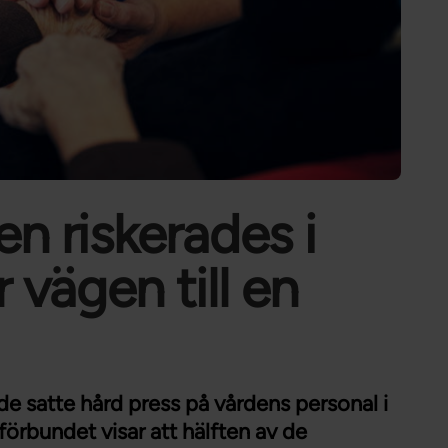
Förtroendevald
Student
Chef
n riskerades i
 vägen till en
 satte hård press på vårdens personal i
örbundet visar att hälften av de