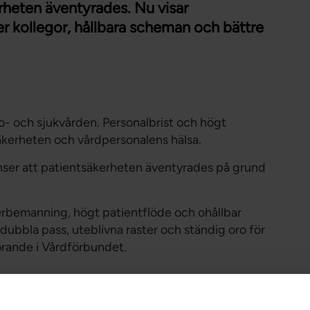
rheten äventyrades. Nu visar
r kollegor, hållbara scheman och bättre
o- och sjukvården. Personalbrist och högt
äkerheten och vårdpersonalens hälsa.
nser att patientsäkerheten äventyrades på grund
rbemanning, högt patientflöde och ohållbar
ubbla pass, uteblivna raster och ständig oro för
örande i Vårdförbundet.
as starkare – med fler kollegor, bättre villkor