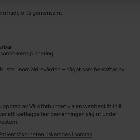
blem hade ofta gemensamt:
erbar
l sommarens planering
brister inom äldrevården – något som bekräftas av
ppdrag av Vårdförbundet via en webbenkät i till
 var att kartlägga hur bemanningen såg ut under
estern.
Patientsäkerheten riskerades i somras