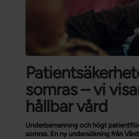
Patientsäkerhete
somras – vi visar
hållbar vård
Underbemanning och högt patientflöde
somras. En ny undersökning från Vårdf