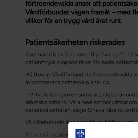
förtroendevalda anser att patientsäke
Vårdförbundet vägen framåt – med fle
villkor för en trygg vård året runt.
Patientsäkerheten riskerades
Sommaren blev ännu en tuff prövning för häls
patienttryck skapade risker för både patients
Hälften av Vårdförbundets förtroendevalda a
av sommarens bristande planering.
– Vi hade återigen en sommar präglad av unde
arbetsbelastning. Våra medlemmar vittnar om d
patientsäkerheten, säger Sineva Ribeiro, ordf
Vårdförbundets lösningar för en hållbar vård
För att vända utvecklingen behöver vården bygg