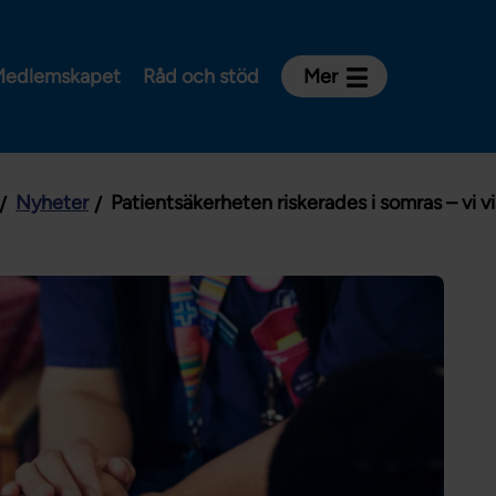
edlemskapet
Råd och stöd
Mer
Kontakt
Avdelningar och riksklubbar
Nyheter
Patientsäkerheten riskerades i somras – vi vis
Om Vårdförbundet
Press
Aktiviteter och utbildningar
För dig som är:
Sjuksköterska
Barnmorska
Röntgensjuksköterska
Biomedicinsk analytiker