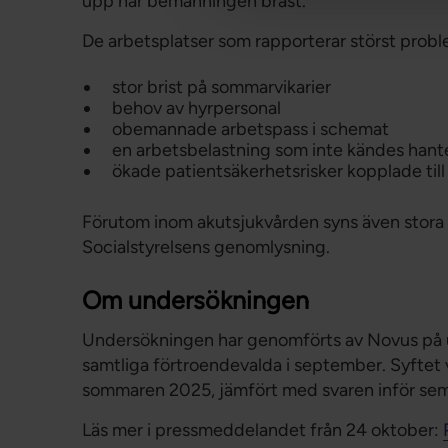
upp när bemanningen brast.
De arbetsplatser som rapporterar störst pro
stor brist på sommarvikarier
behov av hyrpersonal
obemannade arbetspass i schemat
en arbetsbelastning som inte kändes hant
ökade patientsäkerhetsrisker kopplade til
Förutom inom akutsjukvården syns även stora 
Socialstyrelsens genomlysning.
Om undersökningen
Undersökningen har genomförts av Novus på u
samtliga förtroendevalda i september. Syftet
sommaren 2025, jämfört med svaren inför sem
Läs mer i pressmeddelandet från 24 oktober: