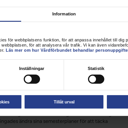
ing.
Information
svillkoren måste stärkas och bemanningsmålen höjas.
.
eman ska sättas i tid, med respekt för vila och
s för webbplatsens funktion, för att anpassa innehållet till dig på
webbplatsen, för att analysera vår trafik. Vi kan även vidarebefor
er.
Läs mer om hur Vårdförbundet behandlar personuppgifte
 alla. Vila är avgörande för både personalens
Inställningar
Statistik
utan en förutsättning för trygg vård för alla i
 blir du som patient lidande. Det handlar om
ineva Ribeiro.
rn
okies
Tillåt urval
astningen i sommar varit hög till alldeles för hög.
tvingades ändra sina semesterplaner för att täcka