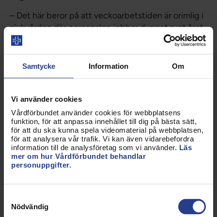
– Det här beror på att veckoarbetstiden är orimlig i
sjukvården där personalen jobbar dygnet runt året
om nära patienterna. Det är inte ovanligt att en
sjuksköterska jobbar 6 av 7 dagar i veckan, med en
enda dag för att återhämtning och att städa, tvätta
Samtycke
Information
Om
handla och träffa familj och vänner. Den här
situationen leder till att många av våra medlemmar
Vi använder cookies
går ned i deltid, även de yngre. Vi behöver
arbetstidsförkortning så att fler orkar jobba heltid,
Vårdförbundet använder cookies för webbplatsens
funktion, för att anpassa innehållet till dig på bästa sätt,
fortsätter Sineva Ribeiro.
för att du ska kunna spela videomaterial på webbplatsen,
för att analysera vår trafik. Vi kan även vidarebefordra
Urval av siffror från rapporten
information till de analysföretag som vi använder.
Läs
mer om hur Vårdförbundet behandlar
personuppgifter.
85 procent av de unga medlemmarna svarar att
arbetsbelastningen är hög, mycket hög eller för
hög, jämfört med 70 procent av alla medlemmar.
Samtyckesval
Var femte av de unga, 21 procent, anser att
Nödvändig