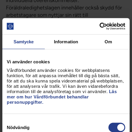
individuella överenskommelser.
Föräldraledighetslagen innehåller också skydd för
arbetstagare som nyttjar sin rätt till
föräldraledighet genom att det finns ett förbud
mot uppsägning och försämrade villkor för
föräldralediga.
Samtycke
Information
Om
Utgångspunkten vid förläggning av
föräldraledighet är att arbetstagaren och
Vi använder cookies
arbetsgivaren ska samråda om förläggningen. Om
Vårdförbundet använder cookies för webbplatsens
man inte kommer överens om när ledigheten ska
funktion, för att anpassa innehållet till dig på bästa sätt,
tas ut är det avseende uttag av hel föräldraledighet
för att du ska kunna spela videomaterial på webbplatsen,
arbetstagaren själv som beslutar om när ledigheten
för att analysera vår trafik. Vi kan även vidarebefordra
information till de analysföretag som vi använder.
Läs
ska tas ut, detta med bakgrund av att man som
mer om hur Vårdförbundet behandlar
arbetstagare är den som har insyn i barnets intresse
personuppgifter.
av att ledigheten blir förlagd på ett sätt som
gagnar barnet bäst. Det finns dock ett undantag
Samtyckesval
vid påtaglig störning av verksamheten då
Nödvändig
arbetstagare har en skyldighet att anpassa sin