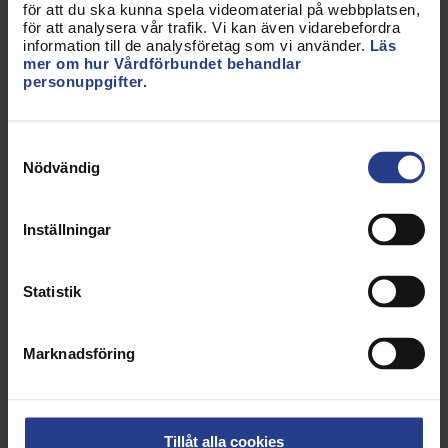
för att du ska kunna spela videomaterial på webbplatsen,
för att analysera vår trafik. Vi kan även vidarebefordra
information till de analysföretag som vi använder.
Läs
Dina personuppgifter behandlas enligt
mer om hur Vårdförbundet behandlar
personuppgifter.
gällande dataskyddslagstiftning.
Läs mer om
hur Vårdförbundet hanterar personuppgifter
här.
Samtyckesval
Nödvändig
Godkännande
Inställningar
Jag har tagit del av informationen om
hur Vårdförbundet hanterar uppgifter
Statistik
Marknadsföring
* Obligatoriska fält
Skicka
Tillåt alla cookies